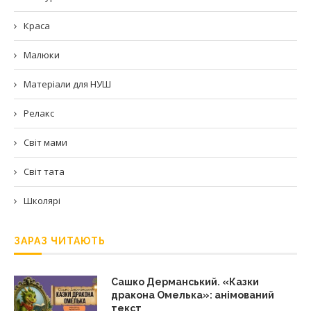
Краса
Малюки
Матеріали для НУШ
Релакс
Світ мами
Світ тата
Школярі
ЗАРАЗ ЧИТАЮТЬ
Сашко Дерманський. «Казки
дракона Омелька»: анімований
текст