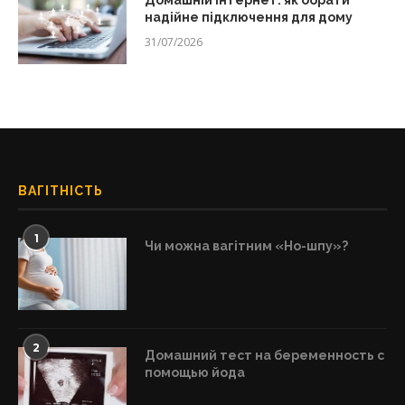
надійне підключення для дому
31/07/2026
ВАГІТНІСТЬ
1
Чи можна вагітним «Но-шпу»?
2
Домашний тест на беременность с
помощью йода