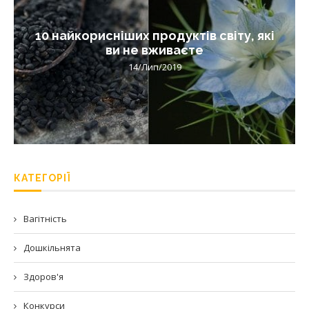
10 найкорисніших продуктів світу, які
ви не вживаєте
14/Лип/2019
КАТЕГОРІЇ
Вагітність
Дошкільнята
Здоров'я
Конкурси