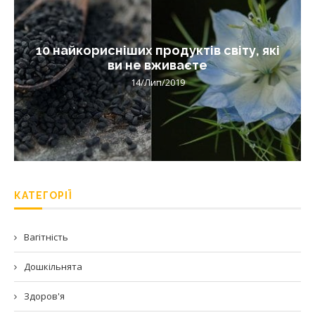
10 найкорисніших продуктів світу, які
ви не вживаєте
14/Лип/2019
КАТЕГОРІЇ
Вагітність
Дошкільнята
Здоров'я