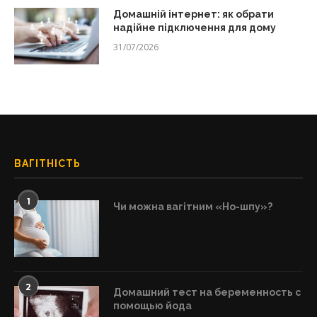
Домашній інтернет: як обрати
надійне підключення для дому
31/07/2026
ВАГІТНІСТЬ
1
Чи можна вагітним «Но-шпу»?
2
Домашний тест на беременность с
помощью йода