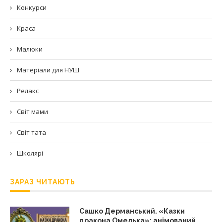
Конкурси
Краса
Малюки
Матеріали для НУШ
Релакс
Світ мами
Світ тата
Школярі
ЗАРАЗ ЧИТАЮТЬ
Сашко Дерманський. «Казки
дракона Омелька»: анімований