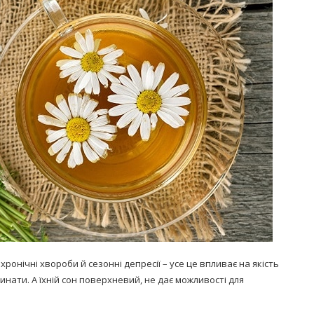
Попробуйте рецепт
симптоми
легендарного супа доктора
 дітей
Моро, который без...
08/Січ/2021
хронічні хвороби й сезонні депресії – усе це впливає на якість
инати. А їхній сон поверхневий, не дає можливості для