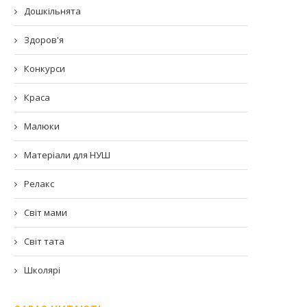
Дошкільнята
Здоров'я
Конкурси
Краса
Малюки
Матеріали для НУШ
Релакс
Світ мами
Світ тата
Школярі