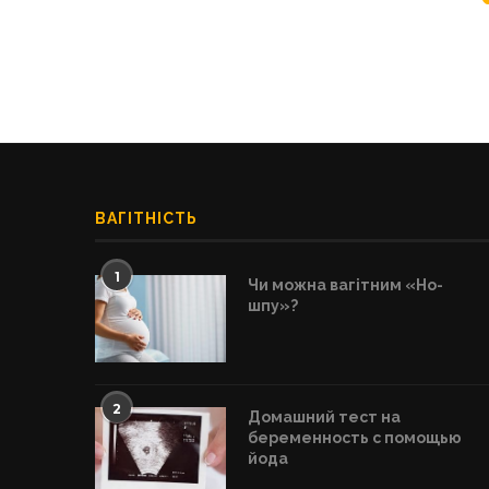
ВАГІТНІСТЬ
1
Чи можна вагітним «Но-
шпу»?
2
Домашний тест на
беременность с помощью
йода