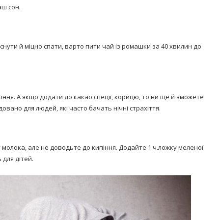
аш сон.
нути й міцно спати, варто пити чай із ромашки за 40 хвилин до
соння. А якщо додати до какао спеції, корицю, то ви ще й зможете
овано для людей, які часто бачать нічні страхіття.
 молока, але не доводьте до кипіння. Додайте 1 ч.ложку меленої
 для дітей.