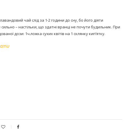
вандовий чай слід за 1-2 години до сну, бо його діяти
 сильно – настільки, що здатні вранці не почути будильник. При
ної дози: 1ч.ложка сухих квітів на 1 склянку кип’ятку.
пати