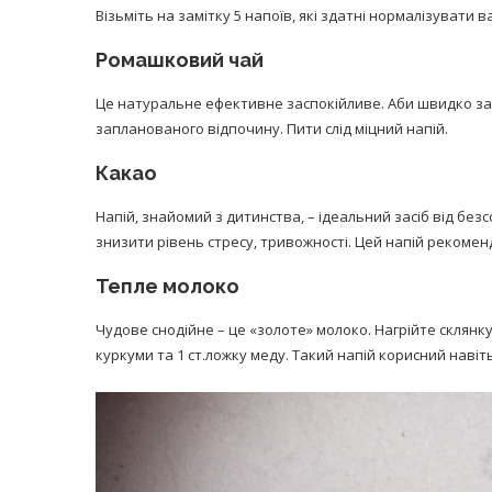
Візьміть на замітку 5 напоїв, які здатні нормалізувати в
Ромашковий чай
Це натуральне ефективне заспокійливе. Аби швидко зас
запланованого відпочину. Пити слід міцний напій.
Какао
Напій, знайомий з дитинства, – ідеальний засіб від без
знизити рівень стресу, тривожності. Цей напій рекоменд
Тепле молоко
Чудове снодійне – це «золоте» молоко. Нагрійте склянку
куркуми та 1 ст.ложку меду. Такий напій корисний навіть