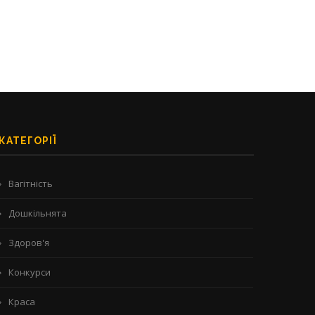
КАТЕГОРІЇ
Вагітність
Дошкільнята
Здоров'я
Конкурси
Краса