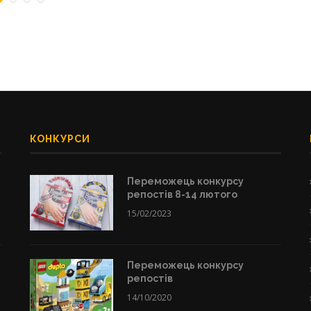
КОНКУРСИ
Переможець конкурсу
репостів 8-14 лютого
15/02/2023
Переможець конкурсу
репостів
14/10/2020