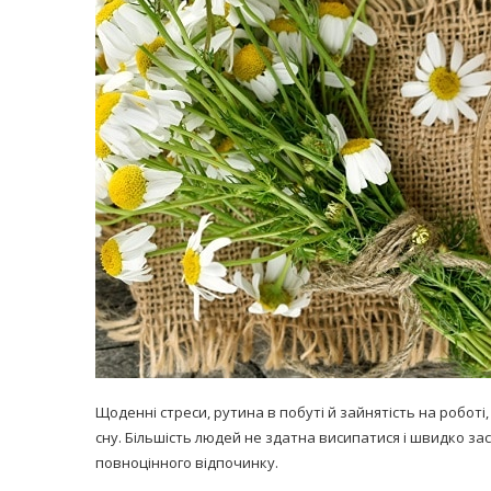
равильно принимать
Лікарі назвали 
льна: никакого кипятка
коронавірусу в
и...
14/Бер/2020
30/Січ/2021
Щоденні стреси, рутина в побуті й зайнятість на роботі, 
сну. Більшість людей не здатна висипатися і швидко зас
повноцінного відпочинку.