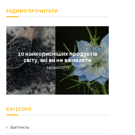
РАДИМО ПРОЧИТАТИ
10 найкорисніших продуктів
Лишай 
світу, які ви не вживаєте
14/Лип/2019
КАТЕГОРІЇ
Вагітність