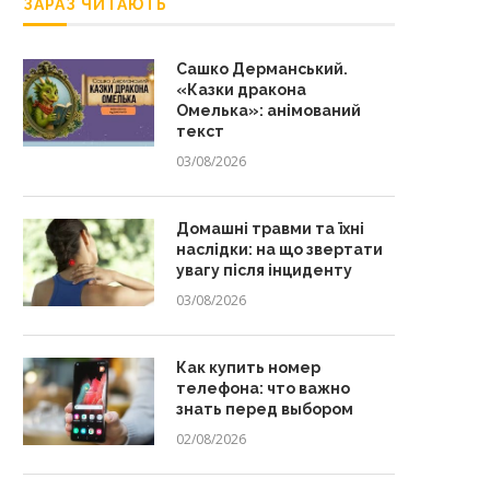
ЗАРАЗ ЧИТАЮТЬ
Сашко Дерманський.
«Казки дракона
Омелька»: анімований
текст
03/08/2026
Домашні травми та їхні
наслідки: на що звертати
увагу після інциденту
03/08/2026
Как купить номер
телефона: что важно
знать перед выбором
02/08/2026