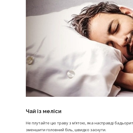
Чай із меліси
Не плутайте цю траву з м’ятою, яка насправді бадьорит
зменшити головний біль, швидко заснути.