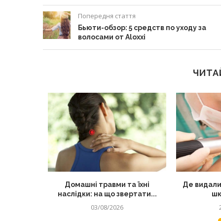
Попередня стаття
Бьюти-обзор: 5 средств по уходу за
волосами от Aloxxi
ЧИТА
лядом: як
Домашні травми та їхні
Де видали
 від...
наслідки: на що звертати...
шк
03/08/2026