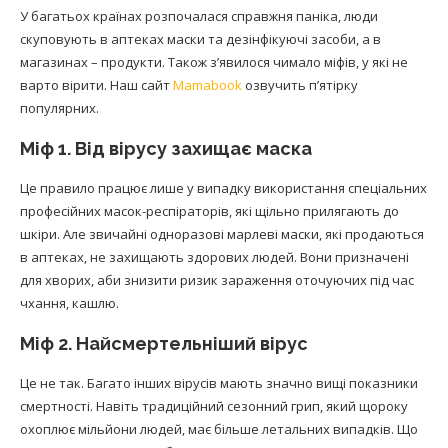
У багатьох країнах розпочалася справжня паніка, люди
скуповують в аптеках маски та дезінфікуючі засоби, а в
магазинах – продукти. Також з’явилося чимало міфів, у які не
варто вірити. Наш сайт
Mamabook
озвучить п’ятірку
популярних.
Міф 1. Від вірусу захищає маска
Це правило працює лише у випадку використання спеціальних
професійних масок-респіраторів, які щільно прилягають до
шкіри. Але звичайні одноразові марлеві маски, які продаються
в аптеках, не захищають здорових людей. Вони призначені
для хворих, аби знизити ризик зараження оточуючих під час
чхання, кашлю.
Міф 2. Найсмертельніший вірус
Це не так. Багато інших вірусів мають значно вищі показники
смертності. Навіть традиційний сезонний грип, який щороку
охоплює мільйони людей, має більше летальних випадків. Що