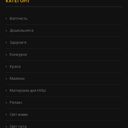
КАТЕГОРІЇ
Вагітність
Дошкільнята
Здоров'я
Конкурси
Краса
Малюки
Матеріали для НУШ
Релакс
Світ мами
Світ тата