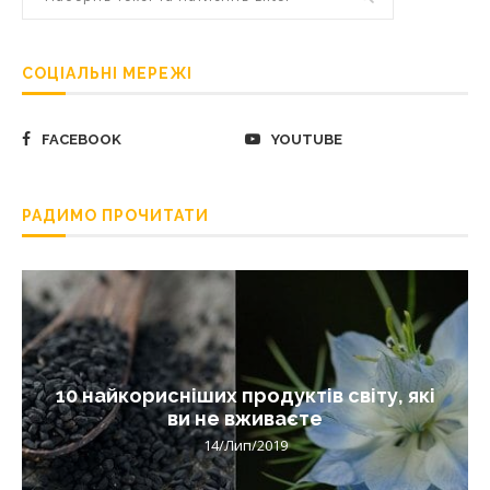
СОЦІАЛЬНІ МЕРЕЖІ
FACEBOOK
YOUTUBE
РАДИМО ПРОЧИТАТИ
10 найкорисніших продуктів світу, які
ви не вживаєте
14/Лип/2019