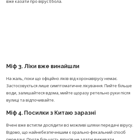
вже казати про вірус Ебола.
Міф 3. Ліки вже винайшли
На жаль, поки що офіційно ліків від коронавірусу немає.
Застосовується лише симптоматичне лікування. Пийте більше
води, залишайтеся вдома, мийте щоразу ретельно руки після
вулиці та відпочивайте.
Міф 4. Посилки з Китаю заразні
Вчені вже встигли дослідити всі можливі шляхи передачі вірусу.
Відомо, що найнебезпечнішим є орально-фекальний спосіб
передачі. Проте більшість вірусів не здатні виживати