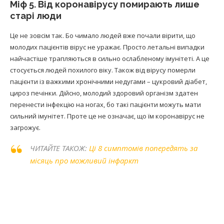
Міф 5. Від коронавірусу помирають лише
старі люди
Це не зовсім так. Бо чимало людей вже почали вірити, що
молодих пацієнтів вірус не уражає. Просто летальні випадки
найчастіше трапляються в сильно ослабленому імунітеті. А це
стосується людей похилого віку. Також від вірусу померли
пацієнти із важкими хронічними недугами – цукровий діабет,
цироз печінки. Дійсно, молодий здоровий організм здатен
перенести інфекцію на ногах, бо такі пацієнти можуть мати
сильний імунітет. Проте це не означає, що їм коронавірус не
загрожує.
ЧИТАЙТЕ ТАКОЖ:
Ці 8 симптомів попередять за
місяць про можливий інфаркт