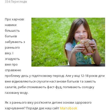
334
Переглядів
Про харчові
навики
більшість
батьків
забувають з
раннього
віку. І
згадують
вже про
справжню
проблему десь у підлітковому періоді. Але у віці 12-18 років діти
вже відмовляються слухати настанови батьків та замість
салатів, риби споживають фаст-фуд, попивають солодку
газовану воду.
Як з раннього віку роз’ясняти дитині основи здорового
харчування? Поради дає наш сайт
Mamabook