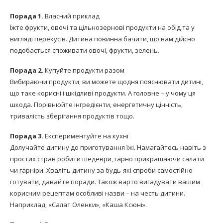
Порада 1.
Власний приклад
Їжте фрукти, овочі та цільнозернові продукти на обід та у
вигляді перекусів. Дитина повинна бачити, що вам дійсно
подобається споживати овочі, фрукти, зелень.
Порада 2.
Купуйте продукти разом
Вибираючи продукти, ви можете щодня пояснювати дитині,
що таке корисні і шкідливі продукти. А головне – у чому ця
шкода. Порівнюйте інгредієнти, енергетичну цінність,
тривалість зберігання продуктів тощо.
Порада 3.
Експериментуйте на кухні
Долучайте дитину до приготування їжі. Намагайтесь навіть з
простих страв робити шедеври, гарно прикрашаючи салати
чи гарніри. Хваліть дитину за будь-які спроби самостійно
готувати, давайте поради. Також варто вигадувати вашим
корисним рецептам особливі назви – на честь дитини.
Наприклад, «Салат Оленки», «Каша Ксюні».