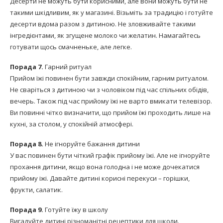
Десерти не можуть бути корисними, але вони можуть бути не
такими шкідливим, як у магазині. Візьміть за традицію і готуйте
десерти вдома разом з дитиною. Не зловживайте такими
інгредієнтами, як згущене молоко чи желатин. Намагайтесь
готувати щось смачненьке, але легке.
Порада 7.
Гарний ритуал
Прийом їжі повинен бути завжди спокійним, гарним ритуалом.
Не сваріться з дитиною чи з чоловіком під час спільних обідів,
вечерь. Також під час прийому їжі не варто вмикати телевізор.
Ви повинні чітко визначити, що прийом їжі проходить лише на
кухні, за столом, у спокійній атмосфері.
Порада 8.
Не ігноруйте бажання дитини
У вас повинен бути чіткий графік прийому їжі. Але не ігноруйте
прохання дитини, якщо вона голодна і не може дочекатися
прийому іжі. Давайте дитині корисні перекуси – горішки,
фрукти, салатик.
Порада 9.
Готуйте їжу в школу
Вигадуйте дитині різноманітні рецептики для школи.