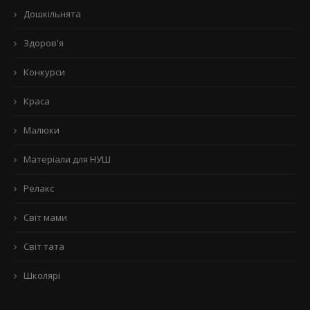
Дошкільнята
Здоров'я
Конкурси
Краса
Малюки
Матеріали для НУШ
Релакс
Світ мами
Світ тата
Школярі