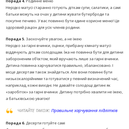
Порада 4.
Родинне меню
Нерідко матусі старанно готують діткам супи, салатики, а самі
батьки можуть на очах у дитини жувати бутерброди та
покупне печиво. У вас повинно бути єдине корисне меню! Це
здоровий раціон для усіх членів родини.
Порада 5.
Заохочуйте увагою, а не їжею
Нерідко за гарні вчинки, оцінки, прибрану кімнату матусі
віддячують діткам солодощам. Їжа не повинна бути для дитини
забороненим об’єктом, який вручають лише за гарні вчинки.
Дитина повинна харчуватися правильно, збалансовано. І
місце десертам також знайдеться. Але вони повинні бути
низькокалорійними та готуватися у певний визначений час,
наприклад, кожні вихідні. Не давайте солодощі дитині як
«заробіток» за гарні вчинки. Дитину потрібно хвалити не їжею,
а батьківською увагою!
ЧИТАЙТЕ ТАКОЖ:
Правильне харчування підлітків
Порада 6.
Десерти готуйте самі