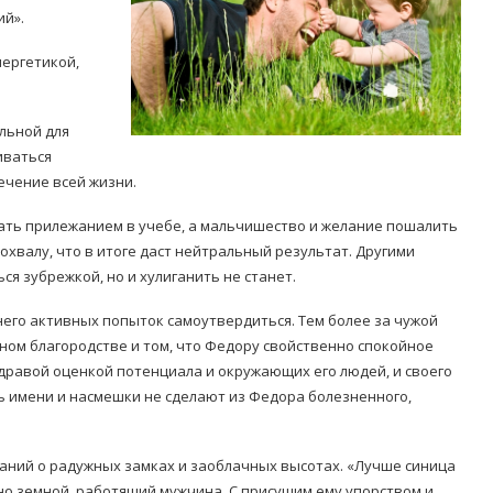
ий».
ергетикой,
льной для
иваться
ечение всей жизни.
Попробуйте рецепт
симптоми
легендарного супа доктора
 дітей
вать прилежанием в учебе, а мальчишество и желание пошалить
Моро, который без...
хвалу, что в итоге даст нейтральный результат. Другими
08/Січ/2021
ся зубрежкой, но и хулиганить не станет.
его активных попыток самоутвердиться. Тем более за чужой
ном благородстве и том, что Федору свойственно спокойное
здравой оценкой потенциала и окружающих его людей, и своего
ь имени и насмешки не сделают из Федора болезненного,
аний о радужных замках и заоблачных высотах. «Лучше синица
нно земной, работящий мужчина. С присущим ему упорством и