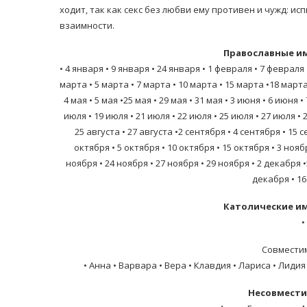
ходит, так как секс без любви ему противен и чужд: и
взаимности.
Православные и
• 4 января • 9 января • 24 января • 1 февраля • 7 февраля
марта • 5 марта • 7 марта • 10 марта • 15 марта •18 марта 
4 мая • 5 мая •25 мая • 29 мая • 31 мая • 3 июня • 6 июня 
июля • 19 июля • 21 июля • 22 июля • 25 июля • 27 июля • 2
25 августа • 27 августа •2 сентября • 4 сентября • 15 
октября • 5 октября • 10 октября • 15 октября • 3 нояб
ноября • 24 ноября • 27 ноября • 29 ноября • 2 декабря 
декабря • 1
Католические и
•
Совмести
• Анна • Варвара • Вера • Клавдия • Лариса • Лидия
Несовмести