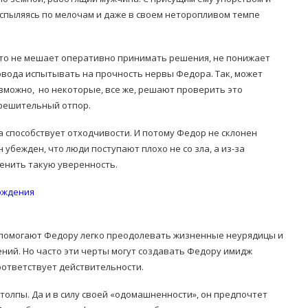
аспыляясь по мелочам и даже в своем неторопливом темпе
что не мешает оперативно принимать решения, не понижает
повода испытывать на прочность нервы Федора. Так, может
озможно, но некоторые, все же, решают проверить это
 решительный отпор.
способствует отходчивости. И потому Федор не склонен
 убежден, что люди поступают плохо не со зла, а из-за
менить такую уверенность.
ождения
ь помогают Федору легко преодолевать жизненные неурядицы и
ний. Но часто эти черты могут создавать Федору имидж
соответствует действительности.
 толпы. Да и в силу своей «одомашненности», он предпочтет