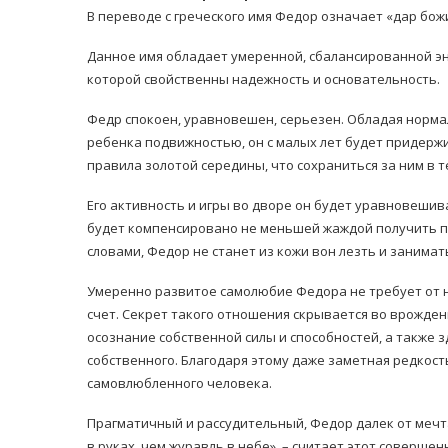
В переводе с греческого имя Федор означает «дар бож
Данное имя обладает умеренной, сбалансированной эн
которой свойственны надежность и основательность.
Федр спокоен, уравновешен, серьезен. Обладая норма
ребенка подвижностью, он с малых лет будет придерж
правила золотой середины, что сохраниться за ним в т
равильно принимать
Лікарі назвали 
льна: никакого кипятка
коронавірусу в
Его активность и игры во дворе он будет уравновеши
и...
14/Бер/2020
будет компенсировано не меньшей жаждой получить по
30/Січ/2021
словами, Федор не станет из кожи вон лезть и занимать
Умеренно развитое самолюбие Федора не требует от н
счет. Секрет такого отношения скрывается во врожден
осознание собственной силы и способностей, а также 
собственного. Благодаря этому даже заметная редкост
самовлюбленного человека.
Прагматичный и рассудительный, Федор далек от мечт
в руках, чем журавль в небе», – считает этот соверше