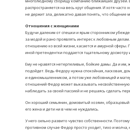
многолюдному сборищу компанию ближайших друзей. Ег
распространяется на весь круг общения. И хотя част
не держит зла, деликатно давая понять, что общение
Отношения с женщинами
Будучи далеким от спешки и ярым сторонником убеждени
за модой и рано проявлять интерес к любовным делам
отношению ко всей жизни, касается и амурной сферы. 
иной претендентки поддается тщательному досмотру 
Ему не нравятся нетерпеливые, бойкие дамы. Да и им,
подойдет. Ведь Федору нужна спокойная, ласковая, до
и единомышленником, а потом уже любовницей и матер
отношений Федор может выказывать несвойственную е
наблюдать за своей пассией и не решаясь сделать пер
Он хороший семьянин, домовитый хозяин, образцовый 
его жена и дети ни в чем не нуждались.
У него сильно развито чувство собственности. Поэтом
противном случае Федор просто уходит, тихо и молча,