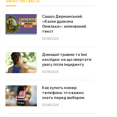
ЗАРАЗ ЧИТАЮТЬ
Сашко Дерманський.
«Казки дракона
Омелька»: анімований
текст
03/08/2026
Домашні травми та їхні
наслідки: на що звертати
увагу після інциденту
03/08/2026
Как купить номер
телефона: что важно
знать перед выбором
02/08/2026