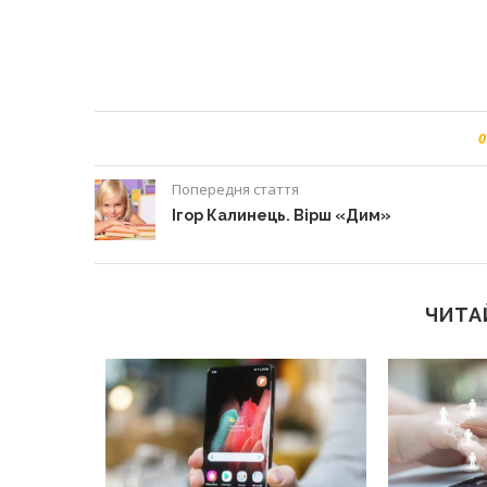
0
Попередня стаття
Ігор Калинець. Вірш «Дим»
ЧИТА