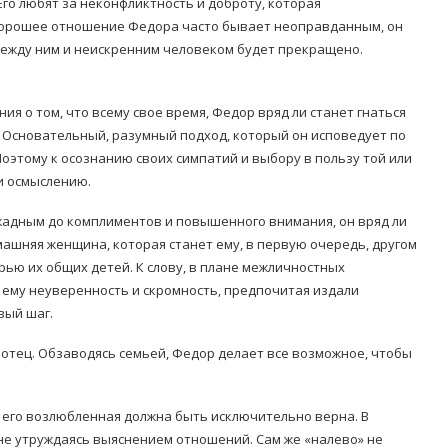
о любят за неконфликтность и доброту, которая
о хорошее отношение Федора часто бывает неоправданным, он
 между ним и неискренним человеком будет прекращено.
я о том, что всему свое время, Федор вряд ли станет гнаться
. Основательный, разумный подход, который он исповедует по
Поэтому к осознанию своих симпатий и выбору в пользу той или
и осмыслению.
 жадным до комплиментов и повышенного внимания, он вряд ли
машняя женщина, которая станет ему, в первую очередь, другом
ью их общих детей. К слову, в плане межличностных
му неуверенность и скромность, предпочитая издали
вый шаг.
отец. Обзаводясь семьей, Федор делает все возможное, чтобы
у его возлюбленная должна быть исключительно верна. В
 не утруждаясь выяснением отношений. Сам же «налево» не