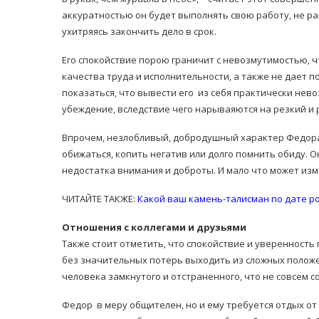
аккуратностью он будет выполнять свою работу, не р
ухитряясь закончить дело в срок.
Его спокойствие порою граничит с невозмутимостью, 
качества труда и исполнительности, а также не дает 
показаться, что вывести его из себя практически нев
убеждение, вследствие чего нарываяются на резкий и
Впрочем, незлобливый, добродушный характер Федора 
обижаться, копить негатив или долго помнить обиду. Он
недостатка внимания и доброты. И мало что может из
ЧИТАЙТЕ ТАКЖЕ:
Какой ваш камень-талисман по дате р
Отношения с коллегами и друзьями
Также стоит отметить, что спокойствие и уверенност
без значительных потерь выходить из сложных положе
человека замкнутого и отстраненного, что не совсем 
Федор в меру общителен, но и ему требуется отдых от