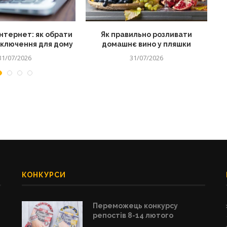
нтернет: як обрати
Як правильно розливати
дключення для дому
домашнє вино у пляшки
31/07/2026
31/07/2026
КОНКУРСИ
Переможець конкурсу
репостів 8-14 лютого