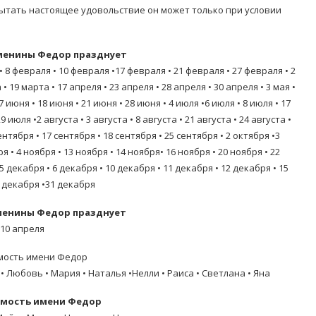
спытать настоящее удовольствие он может только при условии
менины Федор празднует
 • 8 февраля • 10 февраля •17 февраля • 21 февраля • 27 февраля • 2
• 19 марта • 17 апреля • 23 апреля • 28 апреля • 30 апреля • 3 мая •
• 7 июня • 18 июня • 21 июня • 28 июня • 4 июля •6 июля • 8 июля • 17
9 июля •2 августа • 3 августа • 8 августа • 21 августа • 24 августа •
сентября • 17 сентября • 18 сентября • 25 сентября • 2 октября •3
ря • 4 ноября • 13 ноября • 14 ноября• 16 ноября • 20 ноября • 22
•5 декабря • 6 декабря • 10 декабря • 11 декабря • 12 декабря • 15
6 декабря •31 декабря
менины Федор празднует
 10 апреля
мость имени Федор
 • Любовь • Мария • Наталья •Нелли • Раиса • Светлана • Яна
мость имени Федор