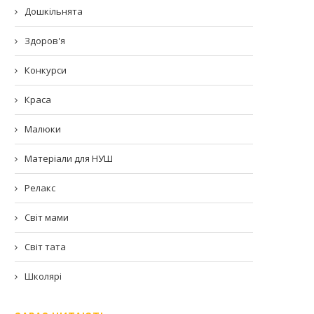
Дошкільнята
Здоров'я
Конкурси
Краса
Малюки
Матеріали для НУШ
Релакс
Світ мами
Світ тата
Школярі