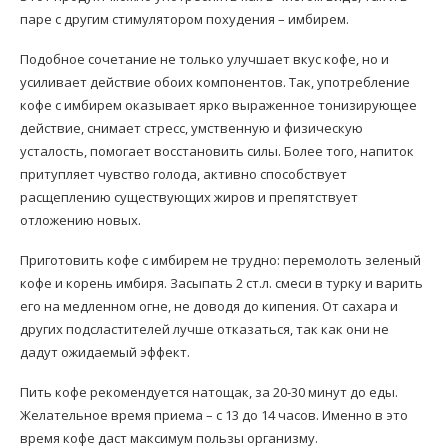
паре с другим стимулятором похудения – имбирем.
Подобное сочетание не только улучшает вкус кофе, но и
усиливает действие обоих компонентов. Так, употребление
кофе с имбирем оказывает ярко выраженное тонизирующее
действие, снимает стресс, умственную и физическую
усталость, помогает восстановить силы. Более того, напиток
притупляет чувство голода, активно способствует
расщеплению существующих жиров и препятствует
отложению новых.
Приготовить кофе с имбирем не трудно: перемолоть зеленый
кофе и корень имбиря. Засыпать 2 ст.л. смеси в турку и варить
его на медленном огне, не доводя до кипения. От сахара и
других подсластителей лучше отказаться, так как они не
дадут ожидаемый эффект.
Пить кофе рекомендуется натощак, за 20-30 минут до еды.
Желательное время приема – с 13 до 14 часов. Именно в это
время кофе даст максимум пользы организму.