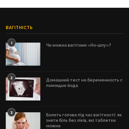
ВАГІТНІСТЬ
1
Чи можна вагітним «Но-шпу»?
2
Домашний тест на беременность с
помощью йода
3
Болить голова під час вагітності: як
зняти біль без ліків, які таблетки
можна