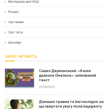
Матеріали для НУШ
Релакс
Світ мами
Світ тата
Школярі
ЗАРАЗ ЧИТАЮТЬ
Сашко Дерманський. «Казки
дракона Омелька»: анімований
текст
03/08/2026
Домашні травми та їхні наслідки: на
що звертати увагу після інциденту