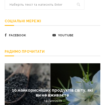
СОЦІАЛЬНІ МЕРЕЖІ
FACEBOOK
YOUTUBE
РАДИМО ПРОЧИТАТИ
10 найкорисніших продуктів світу, які
ви не вживаєте
14/Лип/2019