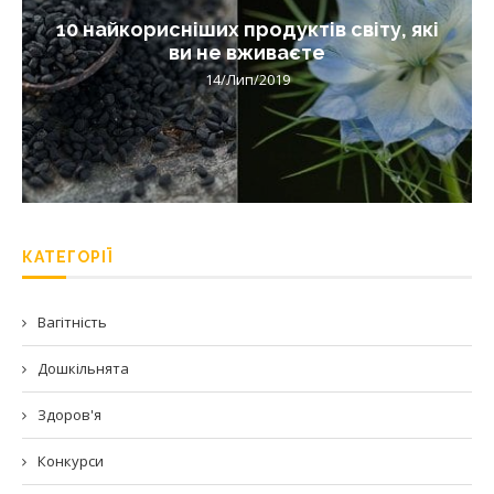
10 найкорисніших продуктів світу, які
ви не вживаєте
14/Лип/2019
КАТЕГОРІЇ
Вагітність
Дошкільнята
Здоров'я
Конкурси