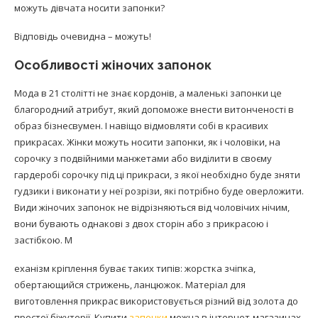
можуть дівчата носити запонки?
Відповідь очевидна – можуть!
Особливості жіночих запонок
Мода в 21 столітті не знає кордонів, а маленькі запонки це
благородний атрибут, який допоможе внести витонченості в
образ бізнесвумен. І навіщо відмовляти собі в красивих
прикрасах. Жінки можуть носити запонки, як і чоловіки, на
сорочку з подвійними манжетами або виділити в своєму
гардеробі сорочку під ці прикраси, з якої необхідно буде зняти
гудзики і виконати у неї розрізи, які потрібно буде оверложити.
Види жіночих запонок не відрізняються від чоловічих нічим,
вони бувають однакові з двох сторін або з прикрасою і
застібкою. М
еханізм кріплення буває таких типів: жорстка зчіпка,
обертающийся стрижень, ланцюжок. Матеріал для
виготовлення прикрас використовується різний від золота до
простої біжутерії. Купити
запонки
можна в інтернет-магазинах,