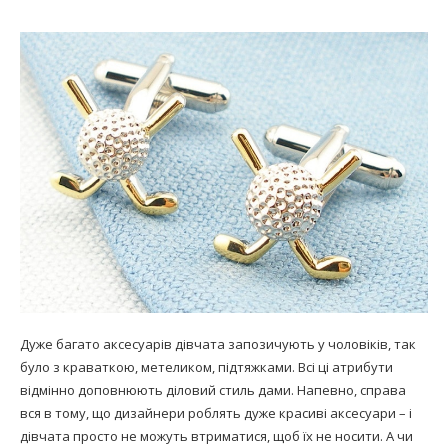
Дуже багато аксесуарів дівчата запозичують у чоловіків, так
було з краваткою, метеликом, підтяжками. Всі ці атрибути
відмінно доповнюють діловий стиль дами. Напевно, справа
вся в тому, що дизайнери роблять дуже красиві аксесуари – і
дівчата просто не можуть втриматися, щоб їх не носити. А чи