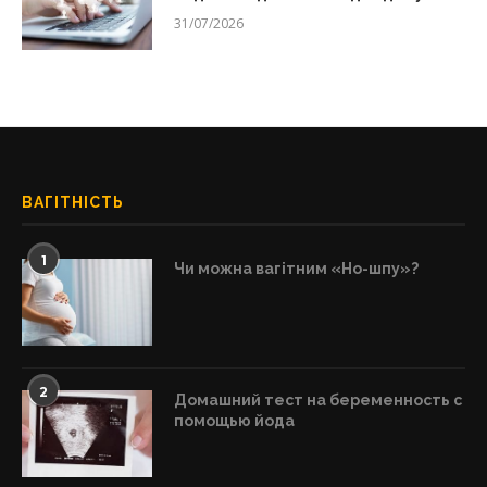
31/07/2026
ВАГІТНІСТЬ
1
Чи можна вагітним «Но-шпу»?
2
Домашний тест на беременность с
помощью йода