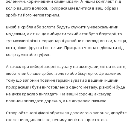
зеленими, коричневими камінчиками. А інший комплект під
колір вашого волосся. Прикраса має влитися в ваш образ і
зробити його неповторним.
Виріб зі срібла або золота будуть служити універсальними
моделями, а от як що вибирати такий атрибут з біжутерії, то
тут можливі різні неординарні дизайни в вигляді квітки, місяця,
кота, зірки, фрукта і не тільки. Прикраса можна підбирати під
колір сумки або туфель.
А також при виборі зверніть увагу на аксесуари, які ви носите,
любите ви більше срібло, золото або біжутерію. Це важливо,
тому що запонки повинні гармонізувати з вашими іншими
прикрасами і бути виготовлені з одного металу, різнобій буде
не дуже красиво виглядати. На вашій сорочці аксесуар
повинен виглядати доречно, а не яскравою плямою.
Створюйте нові ділові образи за допомогою запонок, дивуйте
своєю неординарністю, невимушеністю і простотою.