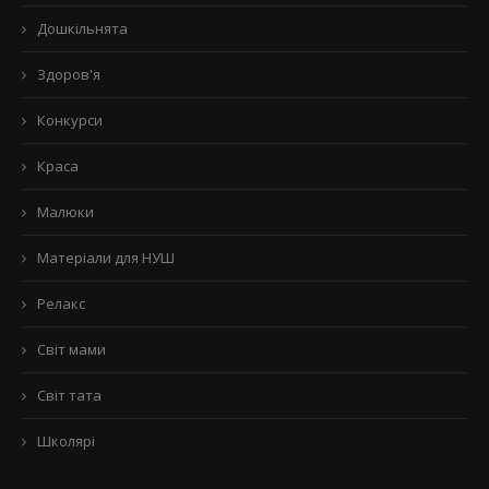
Дошкільнята
Здоров'я
Конкурси
Краса
Малюки
Матеріали для НУШ
Релакс
Світ мами
Світ тата
Школярі