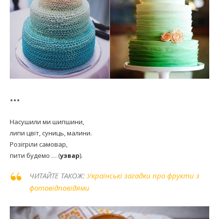
***
Насушили ми шипшини,
липи цвіт, суниць, малини.
Розігріли самовар,
пити будемо … (
узвар
).
ЧИТАЙТЕ ТАКОЖ:
Українські загадки про фрукти з
фотовідповідями