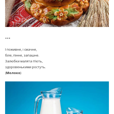
***
І поживне, і смачне,
біле, пінне, запашне.
Залюбки малята п’ють,
здоровенькими ростуть.
(
Молоко
)