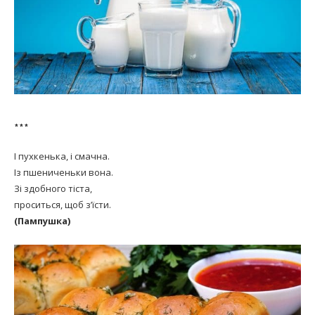
***
І пухкенька, і смачна.
Із пшениченьки вона.
Зі здобного тіста,
проситься, щоб з’їсти.
(Пампушка)