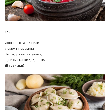
***
Довго з тіста їх ліпили,
у окропі поварили.
Потім дружно ласували,
ще й сметанки додавали.
(Вареники)