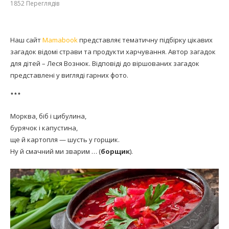
1852
Переглядів
Наш сайт
Mamabook
представляє тематичну підбірку цікавих
загадок відомі страви та продукти харчування. Автор загадок
для дітей – Леся Вознюк. Відповіді до віршованих загадок
представлені у вигляді гарних фото.
***
Морква, біб і цибулина,
бурячок і капустина,
ще й картопля — шусть у горщик.
Ну й смачний ми зварим … (
борщик
).