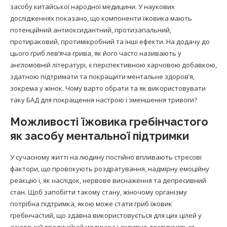
засобу китайської народної медицини. У наукових
дослідженнях показано, що компоненти їжовика мають
потенційний антиоксидантний, протизапальний,
протираковий, протимікробний та інші ефекти. На додачу до
цього гриб лев’яча грива, як його часто називають у
англомовній літературі, є перспективною харчовою добавкою,
здатною підтримати та покращити ментальне здоров’я,
зокрема у жінок. Чому варто обрати та як використовувати
таку БАД для покращення настрою і зменшення тривоги?
Можливості їжовика гребінчастого
як засобу ментальної підтримки
У сучасному житті на людину постійно впливають стресові
фактори, що провокують роздратування, надмірну емоційну
реакцію і, як наслідок, нервове виснаження та депресивний
стан. Щоб запобігти такому стану, жіночому організму
потрібна підтримка, якою може стати гриб їжовик
гребінчастий, що здавна використовується для цих цілей у