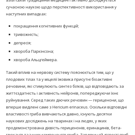
азіатській традиційній медицині і активно досліджується
сучасною наукою щодо перспективності використання у
наступних випадках:
покращення когнітивних функцій;
тривожність;
депресія;
хвороба Паркінсона;
хвороба Альцгеймера.
Такий вплив на нервову систему пояснюється тим, що у
плодових тілах та у міцелії їжовика присутні біоактивні
речовини, які стимулюють синтез білків, що відповідають за
життєздатність і активність нейронів, попереджуючи їхнє
руйнування. Серед таких діючих речовин — гериценони, що
вперше виділені саме з Hericium erinaceus. Оскільки відповідні
властивості гриба вивчаються давно, існують десятки
наукових досліджень на тваринах і на людях, у яких
продемонстрована дієвість гериценонів, еринацинів, бета-
глюканів та інших компонентів гриба. Завдяки цій дієвості гриб