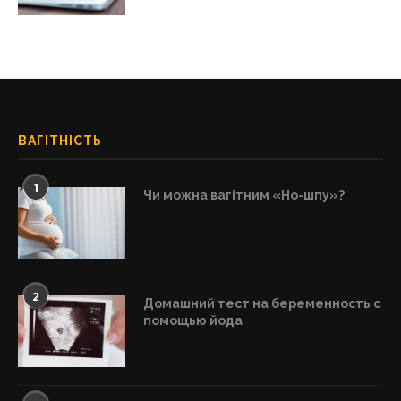
ВАГІТНІСТЬ
1
Чи можна вагітним «Но-шпу»?
2
Домашний тест на беременность с
помощью йода