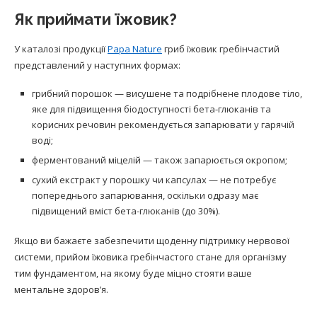
Як приймати їжовик?
У каталозі продукції
Papa Nature
гриб їжовик гребінчастий
представлений у наступних формах:
грибний порошок — висушене та подрібнене плодове тіло,
яке для підвищення біодоступності бета-глюканів та
корисних речовин рекомендується запарювати у гарячій
воді;
ферментований міцелій — також запарюється окропом;
сухий екстракт у порошку чи капсулах — не потребує
попереднього запарювання, оскільки одразу має
підвищений вміст бета-глюканів (до 30%).
Якщо ви бажаєте забезпечити щоденну підтримку нервової
системи, прийом їжовика гребінчастого стане для організму
тим фундаментом, на якому буде міцно стояти ваше
ментальне здоров’я.