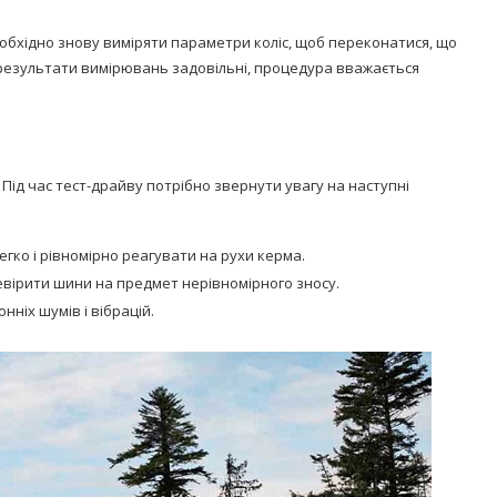
обхідно знову виміряти параметри коліс, щоб переконатися, що
езультати вимірювань задовільні, процедура вважається
. Під час тест-драйву потрібно звернути увагу на наступні
егко і рівномірно реагувати на рухи керма.
ревірити шини на предмет нерівномірного зносу.
нніх шумів і вібрацій.