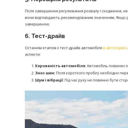
Після завершення регулювання розвалу і сходження, не
вони відповідають рекомендованим значенням. Якщо р
завершеною.
6. Тест-драйв
Останнім етапом є тест-драйв автомобіля
в автосервісі
аспекти:
Керованість автомобіля
: Автомобіль повинен л
Знос шин
: Після короткого пробігу необхідно пе
Шум і вібрації
: Під час руху не повинно бути сторо