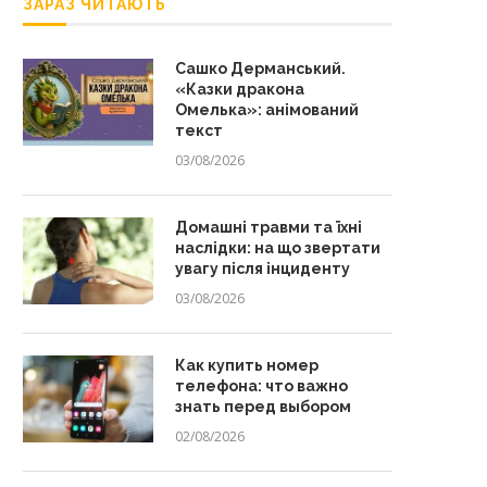
ЗАРАЗ ЧИТАЮТЬ
Сашко Дерманський.
«Казки дракона
Омелька»: анімований
текст
03/08/2026
Домашні травми та їхні
наслідки: на що звертати
увагу після інциденту
03/08/2026
Как купить номер
телефона: что важно
знать перед выбором
02/08/2026