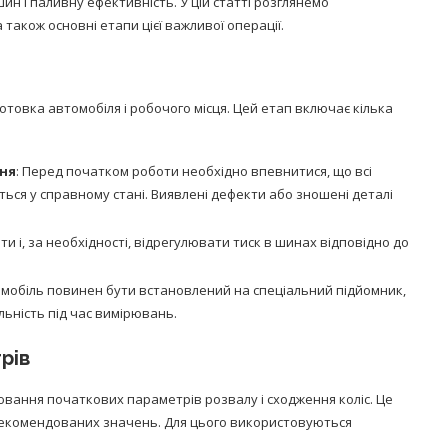
ин і паливну ефективність. У цій статті розглянемо
також основні етапи цієї важливої операції.
товка автомобіля і робочого місця. Цей етап включає кілька
ння
: Перед початком роботи необхідно впевнитися, що всі
ться у справному стані. Виявлені дефекти або зношені деталі
ти і, за необхідності, відрегулювати тиск в шинах відповідно до
омобіль повинен бути встановлений на спеціальний підйомник,
льність під час вимірювань.
рів
ювання початкових параметрів розвалу і сходження коліс. Це
 рекомендованих значень. Для цього використовуються