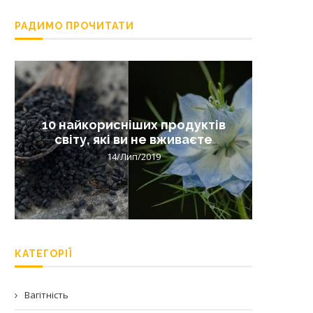
РАДИМО ПРОЧИТАТИ
10 найкорисніших продуктів
Лишай 
світу, які ви не вживаєте
14/Лип/2019
КАТЕГОРІЇ
Вагітність