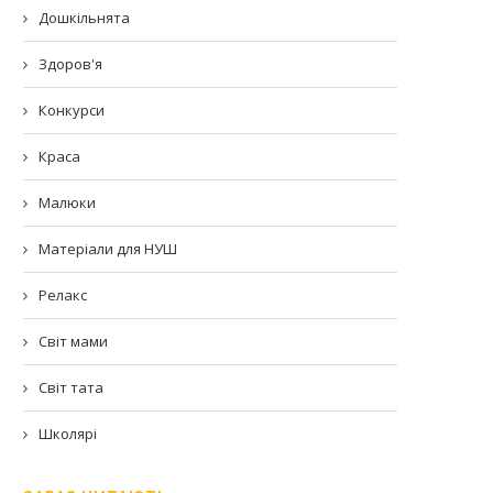
Дошкільнята
Здоров'я
Конкурси
Краса
Малюки
Матеріали для НУШ
Релакс
Світ мами
Світ тата
Школярі