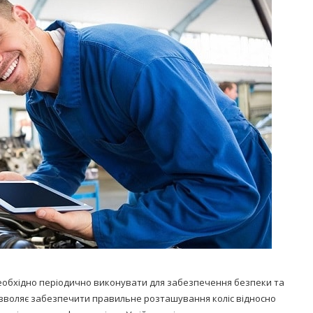
Попробуйте рецепт
симптоми
легендарного супа доктора
 дітей
Моро, который без...
08/Січ/2021
необхідно періодично виконувати для забезпечення безпеки та
зволяє забезпечити правильне розташування коліс відносно