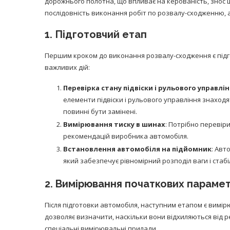
дорожнього полотна, що впливає на керованість, знос ш
послідовність виконання робіт по розвалу-сходженню, а 
1. Підготовчий етап
Першим кроком до виконання розвалу-сходження є підго
важливих дій:
Перевірка стану підвіски і рульового управлі
елементи підвіски і рульового управління знаходя
повинні бути замінені.
Вимірювання тиску в шинах
: Потрібно перевіри
рекомендацій виробника автомобіля.
Встановлення автомобіля на підйомник
: Авт
який забезпечує рівномірний розподіл ваги і стабі
2. Вимірювання початкових парамет
Після підготовки автомобіля, наступним етапом є вимір
дозволяє визначити, наскільки вони відхиляються від
спеціальні вимірювальні прилади.