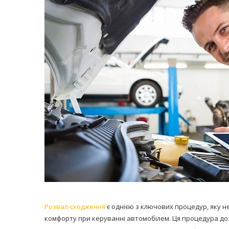
равильно принимать
Лікарі назвали 
льна: никакого кипятка
коронавірусу в
и...
14/Бер/2020
30/Січ/2021
Розвал-сходження
є однією з ключових процедур, яку 
комфорту при керуванні автомобілем. Ця процедура до