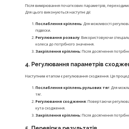
Після вимірювання початкових параметрів, переходимо
Для цього виконуються наступні дії:
Послаблення кріплень
: Для можливості регулюв
підвіски.
Регулювання розвалу
: Використовуючи спеціаль
колеса до потрібного значення.
Закріплення кріплень
: Після досягнення потрібн
4. Регулювання параметрів сходже
Наступним етапом є регулювання сходження. Ця процед
Послаблення кріплень рульових тяг
: Для мож
тяг.
Регулювання сходження
: Повертаючи регулювал
кута сходження.
Закріплення кріплень
: Після досягнення потрібн
5. Перевірка результатів