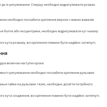
 до їх регулювання. Спершу необхідно відрегулювати розвал.
ання необхідно послабити кріплення верхніх і нижніх важелів
ні болти або ексцентрики, необхідно відрегулювати кут нахилу
ого кута розвалу, всі кріплення повинні бути надійно затягнуті.
ння
ура включає наступні кроки:
ливості регулювання необхідно послабити кріплення рульових
ьні гайки на рульових тязях, необхідно досягти потрібного
ого кута сходження, всі кріплення повинні бути надійно затягнуті.