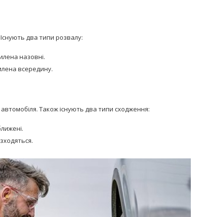
 Існують два типи розвалу:
илена назовні.
илена всередину.
у автомобіля. Також існують два типи сходження:
ближені.
озходяться.