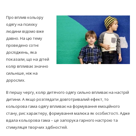
Про вплив кольору
одягу на психіку
людини відомо вже
давно. На цю тему
проведено сотні
досліджень, яка
показали, що на дітей
колір впливає значно
сильніше, ніж на
дорослих.
В першу чергу, колір дитячого одягу сильно впливає на настрій
дитини. А якщо розглядати довготривалий ефект, то
кольорова гама одягу впливає на формування емоційного
стану, рис характеру, формування малюка як особистості. Адже
вдала кольорова гама – це запорука гарного настрою та
стимуляція творчих здібностей.