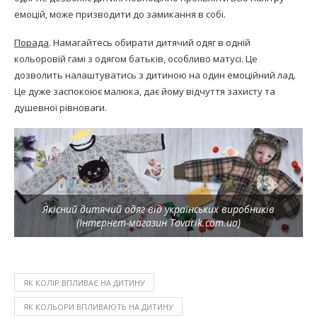
емоцій, може призводити до замикання в собі.
Порада
. Намагайтесь обирати дитячий одяг в одній
кольоровій гамі з одягом батьків, особливо матусі. Це
дозволить налаштуватись з дитиною на один емоційний лад.
Це дуже заспокоює малюка, дає йому відчуття захисту та
душевної рівноваги.
Якісний дитячий одяг від українських виробників
(Інтернет-магазин Tovarik.com.ua)
ЯК КОЛІР ВПЛИВАЄ НА ДИТИНУ
ЯК КОЛЬОРИ ВПЛИВАЮТЬ НА ДИТИНУ