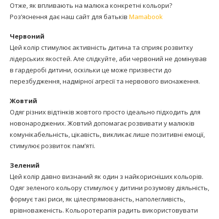
Отже, як впливають на малюка конкретні кольори?
Роз’яснення дає наш сайт для батьків
Mamabook
Червоний
Цей колір стимулює активність дитина та сприяє розвитку
лідерських якостей. Але слідкуйте, аби червоний не домінував
в гардеробі дитини, оскільки це може призвести до
перезбудження, надмірної агресії та нервового виснаження.
Жовтий
Одяг різних відтінків жовтого просто ідеально підходить для
новонароджених. Жовтий допомагає розвивати у малюків
комунікабельність, цікавість, викликає лише позитивні емоції,
стимулює розвиток пам’яті.
Зелений
Цей колір давно визнаний як один з найкорисніших кольорів.
Одяг зеленого кольору стимулює у дитини розумову діяльність,
формує такі риси, як цілеспрямованість, наполегливість,
врівноваженість. Кольоротерапія радить використовувати