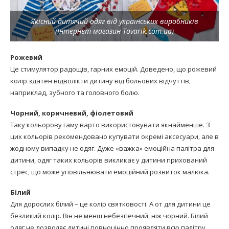
Якісний дитячий одяг від українських виробників
(Інтернет-магазин Tovarik.com.ua)
Рожевий
Це стимулятор радощів, гарних емоцій. Доведено, що рожевий
колір здатен відволікти дитину від больових відчуттів,
наприклад, зубного та головного болю.
Чорний, коричневий, фіолетовий
Таку кольорову гаму варто використовувати якнайменше. З
цих кольорів рекомендовано купувати окремі аксесуари, але в
жодному випадку не одяг. Дуже «важка» емоційна палітра для
дитини, одяг таких кольорів викликає у дитини прихований
стрес, що може уповільнювати емоційний розвиток малюка.
Білий
Для дорослих білий – це колір святковості. А от для дитини це
безликий колір. Він не менш небезпечний, ніж чорний. Білий
одяг не дозволяє дитині повноцінно проявляти всю палітру