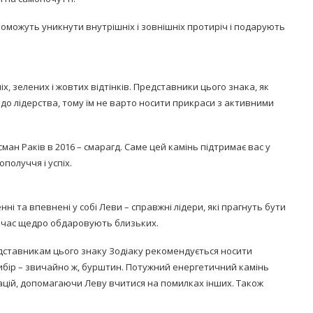
опоможуть уникнути внутрішніх і зовнішніх протиріч і подарують
, зелених і жовтих відтінків. Представники цього знака, як
 до лідерства, тому їм не варто носити прикраси з активними
ман Раків в 2016 – смарагд. Саме цей камінь підтримає вас у
получчя і успіх.
ні та впевнені у собі Леви – справжні лідери, які прагнуть бути
 же час щедро обдаровують близьких.
редставникам цього знаку Зодіаку рекомендується носити
ибір – звичайно ж, бурштин. Потужний енергетичний камінь
ацій, допомагаючи Леву вчитися на помилках інших. Також