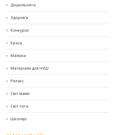
Дошкільнята
Здоров'я
Конкурси
Краса
Малюки
Матеріали для НУШ
Релакс
Світ мами
Світ тата
Школярі