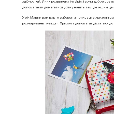
здібностей. У них розвинена інтуїція, і вони добре ро
допомагає їм домагатися успіху навіть там, де іншим це н
У рік Мавпи вам варто вибирати прикраси з хризолітом.
розчарувань і невдач. Хризоліт допомагає дістатися до 