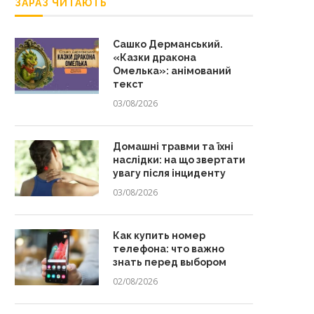
ЗАРАЗ ЧИТАЮТЬ
Сашко Дерманський.
«Казки дракона
Омелька»: анімований
текст
03/08/2026
Домашні травми та їхні
наслідки: на що звертати
увагу після інциденту
03/08/2026
Как купить номер
телефона: что важно
знать перед выбором
02/08/2026