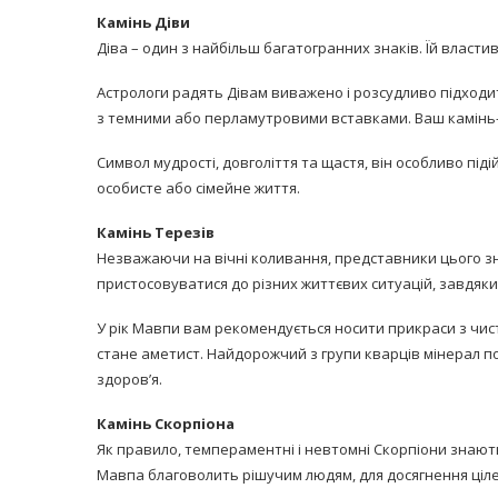
Камінь Діви
Діва – один з найбільш багатогранних знаків. Їй власт
Астрологи радять Дівам виважено і розсудливо підходит
з темними або перламутровими вставками. Ваш камінь-
Символ мудрості, довголіття та щастя, він особливо під
особисте або сімейне життя.
Камінь Терезів
Незважаючи на вічні коливання, представники цього зна
пристосовуватися до різних життєвих ситуацій, завдя
У рік Мавпи вам рекомендується носити прикраси з чис
стане аметист. Найдорожчий з групи кварців мінерал по
здоров’я.
Камінь Скорпіона
Як правило, темпераментні і невтомні Скорпіони знають,
Мавпа благоволить рішучим людям, для досягнення ціле