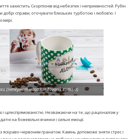
иття захистить Скорпіонів від небезпек і неприємностей. Рубін
 добрі справи, оточувати близьких турботою і любов’ю. І
озмірі.
ки (Інтернет-магазин Tovarik.com.ua)
ю і цілеспрямованістю. Незважаючи на те, що раціоналізм у
атні на божевільні вчинки і сильні емоції.
з яскраво-червоним гранатом. Камінь допоможе зняти стрес і
у році не розмінюватися на дрібниці і конструктивно витрачати