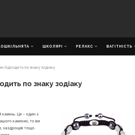
ДОШКІЛЬНЯТА
ШКОЛЯРІ
РЕЛАКС
ВАГІТНІСТЬ
м підходить по знаку зодіаку
одить по знаку зодіаку
 камінь. Це – один з
вашого каменю, то ви
, заздрощів тощо.
Мавпи.