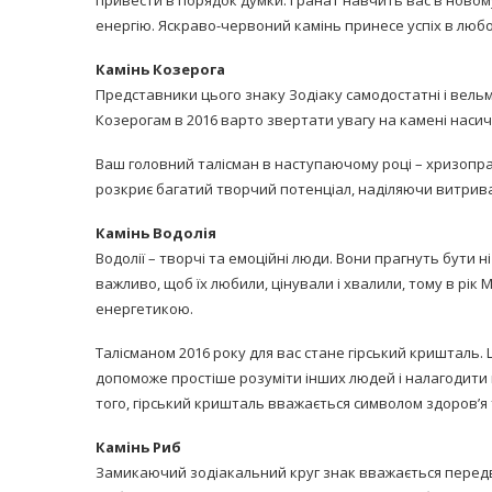
енергію. Яскраво-червоний камінь принесе успіх в любов
Камінь Козерога
Представники цього знаку Зодіаку самодостатні і вельм
Козерогам в 2016 варто звертати увагу на камені насич
Ваш головний талісман в наступаючому році – хризопраз.
розкриє багатий творчий потенціал, наділяючи витривал
Камінь Водолія
Водолії – творчі та емоційні люди. Вони прагнуть бути н
важливо, щоб їх любили, цінували і хвалили, тому в рі
енергетикою.
Талісманом 2016 року для вас стане гірський кришталь. Ц
допоможе простіше розуміти інших людей і налагодити в
того, гірський кришталь вважається символом здоров’я 
Камінь Риб
Замикаючий зодіакальний круг знак вважається передві