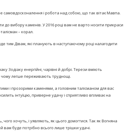
иве самовдосконалення і робота над собою, що так вітає Мавпа.
и до вибору каменів. У 2016 році вам не варто носити прикраси
талісман – корал.
ійде тим Дівам, які планують в наступаючому році налагодити
ку Зодіаку енергійні, чарівні й добрі. Терези вміють
ки чому легше переживають труднощі.
тими і прозорими каменями, а головним талісманом для вас
силить інтуїцію, приверне удачу і сприятливо впливає на
 чого хочуть, і уявляють, як цього домогтися. Так як Вогняна
й вам буде потрібно всього лише трішки удачі.