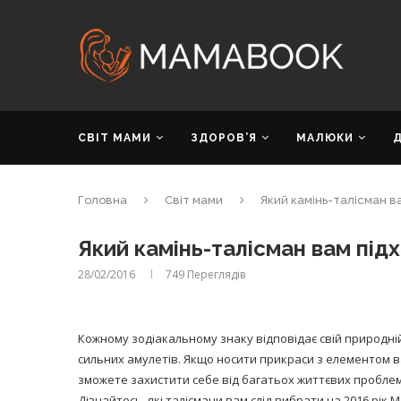
СВІТ МАМИ
ЗДОРОВ’Я
МАЛЮКИ
Головна
Світ мами
Який камінь-талісман ва
Який камінь-талісман вам підх
28/02/2016
749
Переглядів
Кожному зодіакальному знаку відповідає свій природній
сильних амулетів. Якщо носити прикраси з елементом 
зможете захистити себе від багатьох життєвих проблем
Дізнайтесь, які талісмани вам слід вибрати на 2016 рік 