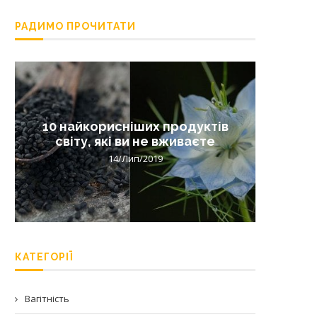
РАДИМО ПРОЧИТАТИ
10 найкорисніших продуктів
Лишай 
світу, які ви не вживаєте
14/Лип/2019
КАТЕГОРІЇ
Вагітність