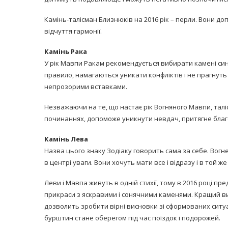
Камінь-талісман Близнюків на 2016 рік – перли. Вони д
відчуття гармонії.
Камінь Рака
У рік Мавпи Ракам рекомендується вибирати камені синіх
правило, намагаються уникати конфліктів і не прагнуть
непрозорими вставками.
Незважаючи на те, що настає рік Вогняного Мавпи, таліс
починаннях, допоможе уникнути невдач, притягне благо
Камінь Лева
Назва цього знаку Зодіаку говорить сама за себе. Вогнен
в центрі уваги. Вони хочуть мати все і відразу і в той
Леви і Мавпа живуть в одній стихії, тому в 2016 році п
прикраси з яскравими і сонячними каменями. Кращий в
дозволить зробити вірні висновки зі сформованих ситу
бурштин стане оберегом під час поїздок і подорожей.