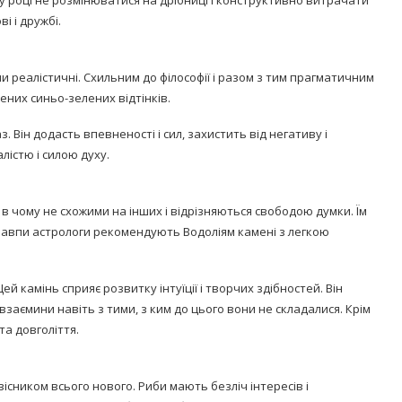
і і дружбі.
и реалістичні. Схильним до філософії і разом з тим прагматичним
ених синьо-зелених відтінків.
 Він додасть впевненості і сил, захистить від негативу і
істю і силою духу.
і в чому не схожими на інших і відрізняються свободою думки. Їм
к Мавпи астрологи рекомендують Водоліям камені з легкою
ей камінь сприяє розвитку інтуїції і творчих здібностей. Він
заємини навіть з тими, з ким до цього вони не складалися. Крім
та довголіття.
сником всього нового. Риби мають безліч інтересів і