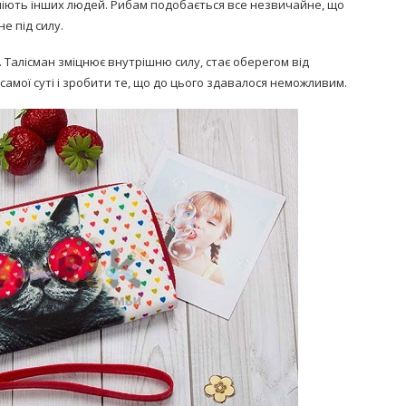
зуміють інших людей. Рибам подобається все незвичайне, що
е під силу.
 Талісман зміцнює внутрішню силу, стає оберегом від
самої суті і зробити те, що до цього здавалося неможливим.