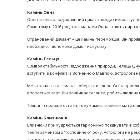
Камінь Овна
Овен починає зодіакальний цикл і завжди символізує п
Саме тому в 2016 році талісманами Овна стають виразні
Огранований діамант – це камінь переможців. Він прояви
необхідно, і допоможе домогтися успіху.
равильно принимать
Лікарі назвали 
льна: никакого кипятка
Камінь Тельця
коронавірусу в
и...
Символ стабільності і відродження природи, Телець цін
14/Бер/2020
вступити в конфлікт із Вогненною Мавпою, астрологи н
30/Січ/2021
Мета вашого талісмана – оберігати здоров’я і направля
впорається агат. Він розвиває таланти, робить людину
Тельці – справжні естети, тому камінь повинен мати від
Камінь Близнюків
Близнюки примудряються гармонійно поєднувати в собі пр
темпераментом з “господинею” року. Астрологи не рек
діятимуть подавляюще і можуть негативно позначитися