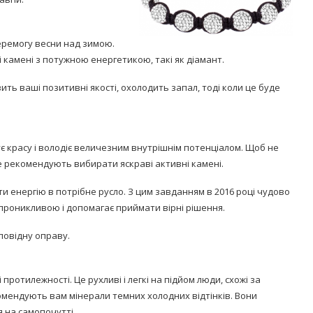
еремогу весни над зимою.
 камені з потужною енергетикою, такі як діамант.
ть ваші позитивні якості, охолодить запал, тоді коли це буде
Попробуйте рецепт
симптоми
легендарного супа доктора
 дітей
Моро, который без...
ує красу і володіє величезним внутрішнім потенціалом. Щоб не
е рекомендують вибирати яскраві активні камені.
08/Січ/2021
ти енергію в потрібне русло. З цим завданням в 2016 році чудово
 проникливою і допомагає приймати вірні рішення.
повідну оправу.
отилежності. Це рухливі і легкі на підйом люди, схожі за
омендують вам мінерали темних холодних відтінків. Вони
 на самопочутті.