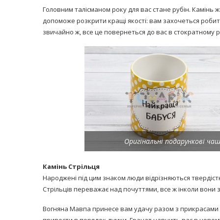
Головним талісманом року для вас стане рубін. Камінь ж
допоможе розкрити кращі якості: вам захочеться робити
звичайно ж, все це повернеться до вас в стократному р
Оригінальні подарункові чаш
Камінь Стрільця
Народжені під цим знаком люди відрізняються твердіст
Стрільців переважає над почуттями, все ж інколи вони зд
Вогняна Мавпа принесе вам удачу разом з прикрасами 
привести в порядок думки. Гранат навчить вас в новом