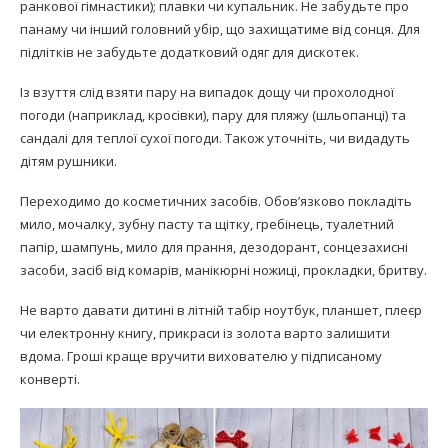
ранкової гімнастики); плавки чи купальник. Не забудьте про
панаму чи інший головний убір, що захищатиме від сонця. Для
підлітків не забудьте додатковий одяг для дискотек.
Із взуття слід взяти пару на випадок дощу чи прохолодної
погоди (наприклад, кросівки), пару для пляжу (шльопанці) та
сандалі для теплої сухої погоди. Також уточніть, чи видадуть
дітям рушники.
Переходимо до косметичних засобів. Обов’язково покладіть
мило, мочалку, зубну пасту та щітку, гребінець, туалетний
папір, шампунь, мило для прання, дезодорант, сонцезахисні
засоби, засіб від комарів, манікюрні ножиці, прокладки, бритву.
Не варто давати дитині в літній табір ноутбук, планшет, плеєр
чи електронну книгу, прикраси із золота варто залишити
вдома. Гроші краще вручити вихователю у підписаному
конверті.