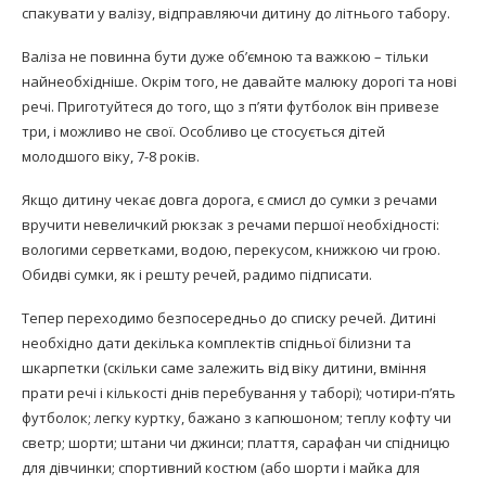
спакувати у валізу, відправляючи дитину до літнього табору.
Валіза не повинна бути дуже об’ємною та важкою – тільки
найнеобхідніше. Окрім того, не давайте малюку дорогі та нові
речі. Приготуйтеся до того, що з п’яти футболок він привезе
три, і можливо не свої. Особливо це стосується дітей
молодшого віку, 7-8 років.
Якщо дитину чекає довга дорога, є смисл до сумки з речами
вручити невеличкий рюкзак з речами першої необхідності:
вологими серветками, водою, перекусом, книжкою чи грою.
Обидві сумки, як і решту речей, радимо підписати.
Тепер переходимо безпосередньо до списку речей. Дитині
необхідно дати декілька комплектів спідньої білизни та
шкарпетки (скільки саме залежить від віку дитини, вміння
прати речі і кількості днів перебування у таборі); чотири-п’ять
футболок; легку куртку, бажано з капюшоном; теплу кофту чи
светр; шорти; штани чи джинси; плаття, сарафан чи спідницю
для дівчинки; спортивний костюм (або шорти і майка для