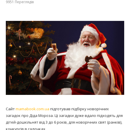
9951
Переглядів
Сайт
mamabook.com.ua
підготував підбірку новорічних
загадок про Діда Мороза. Ці загадки дуже вдало підходять для
дітей-дошкільнят від 3 до 6 років, для новорічних свят (ранків),
конкурсів в садочках.