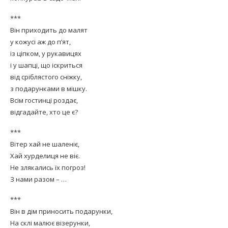
***
Він приходить до малят
у кожусі аж до п’ят,
із ціпком, у рукавицях
і у шапці, що іскриться
від сріблястого сніжку,
з подарунками в мішку.
Всім гостинці роздає,
відгадайте, хто це є?
***
Вітер хай не шаленіє,
Хай хурделиця не віє.
Не злякались їх погроз!
З нами разом – …
***
Він в дім приносить подарунки,
На склі малює візерунки,