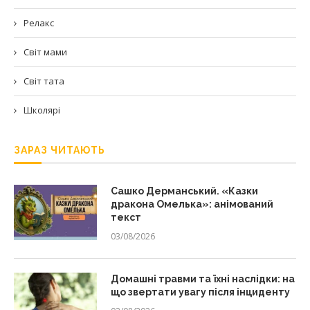
Релакс
Світ мами
Світ тата
Школярі
ЗАРАЗ ЧИТАЮТЬ
Сашко Дерманський. «Казки
дракона Омелька»: анімований
текст
03/08/2026
Домашні травми та їхні наслідки: на
що звертати увагу після інциденту