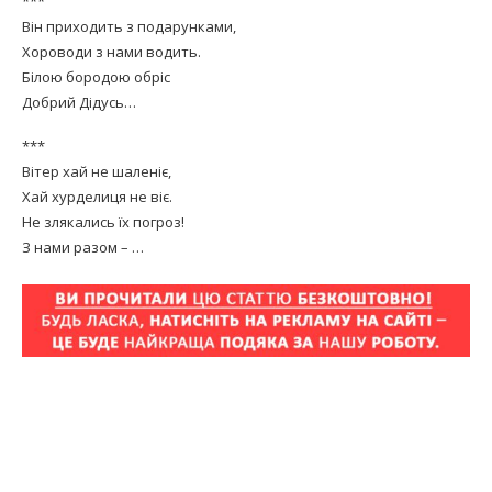
***
Він приходить з подарунками,
Хороводи з нами водить.
Білою бородою обріс
Добрий Дідусь…
***
Вітер хай не шаленіє,
Хай хурделиця не віє.
Не злякались їх погроз!
З нами разом – …