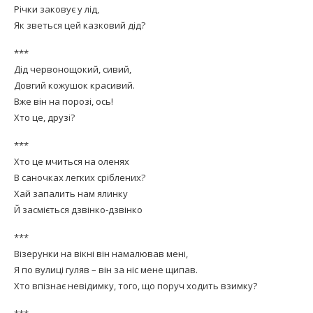
Річки заковує у лід,
Як зветься цей казковий дід?
***
Дід червонощокий, сивий,
Довгий кожушок красивий.
Вже він на порозі, ось!
Хто це, друзі?
***
Хто це мчиться на оленях
В саночках легких сріблених?
Хай запалить нам ялинку
Й засміється дзвінко-дзвінко
***
Візерунки на вікні він намалював мені,
Я по вулиці гуляв – він за ніс мене щипав.
Хто впізнає невідимку, того, що поруч ходить взимку?