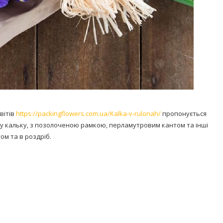
вітів
https://packingflowers.com.ua/Kalka-v-rulonah/
пропонується
у кальку, з позолоченою рамкою, перламутровим кантом та інші
ом та в роздріб.