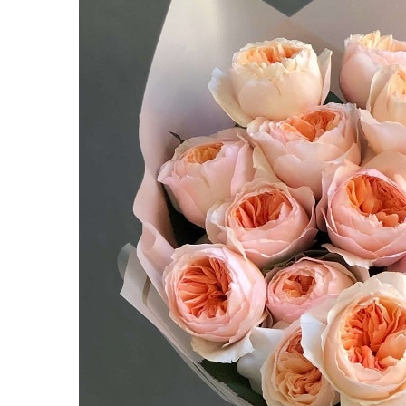
равильно принимать
Лікарі назвали 
льна: никакого кипятка
коронавірусу в
и...
14/Бер/2020
30/Січ/2021