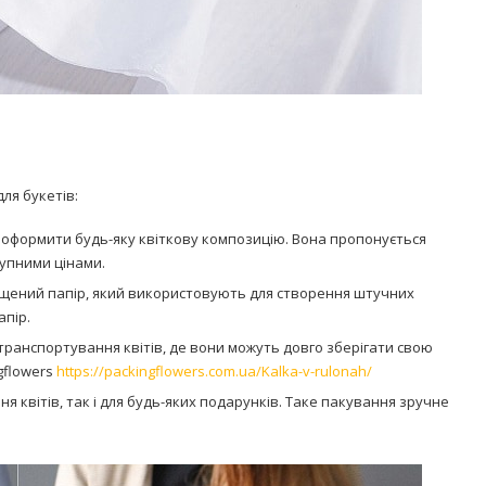
ля букетів:
о оформити будь-яку квіткову композицію. Вона пропонується
тупними цінами.
вощений папір, який використовують для створення штучних
апір.
 транспортування квітів, де вони можуть довго зберігати свою
gflowers
https://packingflowers.com.ua/Kalka-v-rulonah/
ня квітів, так і для будь-яких подарунків. Таке пакування зручне