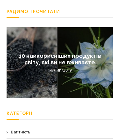
РАДИМО ПРОЧИТАТИ
10 найкорисніших продуктів
Лишай 
світу, які ви не вживаєте
14/Лип/2019
КАТЕГОРІЇ
Вагітність