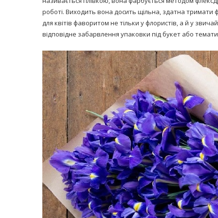
називається плівкою, вона фарбується методом флексдру
роботі. Виходить вона досить щільна, здатна тримати фо
для квітів фаворитом не тільки у флористів, а й у звича
відповідне забарвлення упаковки під букет або темати