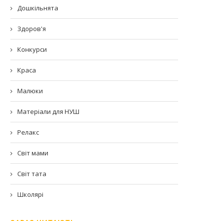
Дошкільнята
Здоров'я
Конкурси
Краса
Малюки
Матеріали для НУШ
Релакс
Світ мами
Світ тата
Школярі