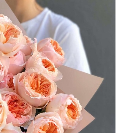
Попробуйте рецепт
симптоми
легендарного супа доктора
 дітей
Моро, который без...
08/Січ/2021