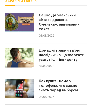
ЗАРАЗ ЧИТАЮТЬ
Сашко Дерманський.
«Казки дракона
Омелька»: анімований
текст
03/08/2026
Домашні травми та їхні
наслідки: на що звертати
увагу після інциденту
03/08/2026
Как купить номер
телефона: что важно
знать перед выбором
02/08/2026