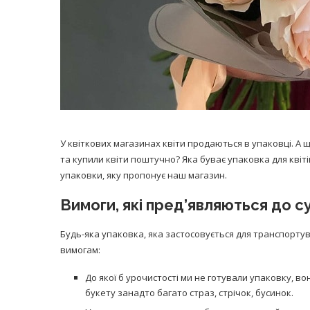
У квіткових магазинах квіти продаються в упаковці. А 
та купили квіти поштучно? Яка буває упаковка для квітів
упаковки, яку пропонує наш магазин.
Вимоги, які пред’являються до с
Будь-яка упаковка, яка застосовується для транспорту
вимогам:
До якої б урочистості ми не готували упаковку, в
букету занадто багато страз, стрічок, бусинок.