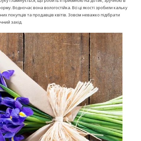
ку і ламінується, що робить її приємною на дотик, зручною в
рму. Водночас вона вологостійка. Всі ці якості зробили кальку
йних покупців та продавців квітів. Зовсім неважко підібрати
чний захід.