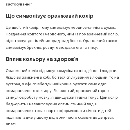
застосуванні?
Що символізує оранжевий колір
Це двоїстий колір, тому символізує неоднозначність думок.
Поєднання жовтого і червоного, чим і є помаранчевий колір,
підштовхує до сімейних зрад, жадібності. Оранжевий також
символізує брехню, роздуте людське его та пиху.
Вплив кольору на здоров’я
Оранжевий колір підвищує комунікативні здібності людини.
Якщо ви замкнені в собі, боїтеся спілкування з людьми, то на
зустрічі, в офі, співбесіди найкраще одягати саме одяг
помаранчевого кольору. Як і жовтий, оранжевий гарно
стимулює роботу мозку, підвищує життєвий тонус. Цей колір
бадьорить і налаштовує на оптимістичний лад. В
помаранчевих тонах варто оформлювати кімнати дітей-
підлітків, адже у цьому віці вони часто схильні до депресії,
апатії.