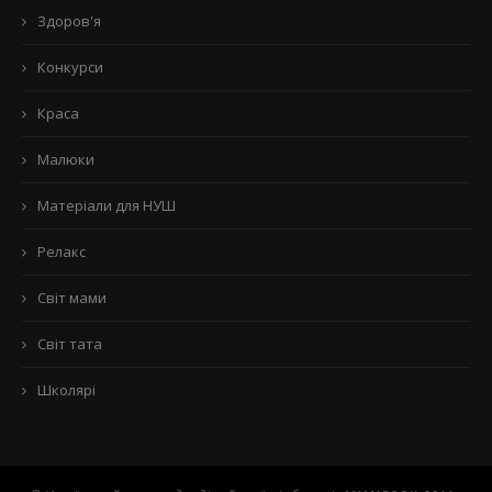
Здоров'я
Конкурси
Краса
Малюки
Матеріали для НУШ
Релакс
Світ мами
Світ тата
Школярі