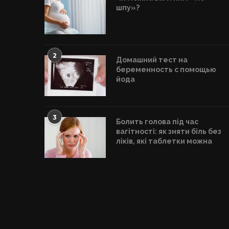
шпу»?
2
Домашний тест на
беременность с помощью
йода
3
Болить голова під час
вагітності: як зняти біль без
ліків, які таблетки можна