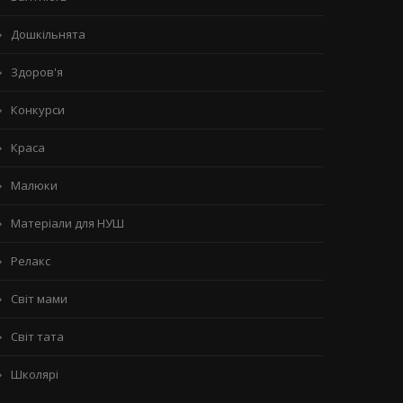
Дошкільнята
Здоров'я
Конкурси
Краса
Малюки
Матеріали для НУШ
Релакс
Світ мами
Світ тата
Школярі