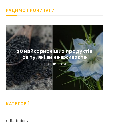
РАДИМО ПРОЧИТАТИ
10 найкорисніших продуктів
Лишай 
світу, які ви не вживаєте
14/Лип/2019
КАТЕГОРІЇ
Вагітність