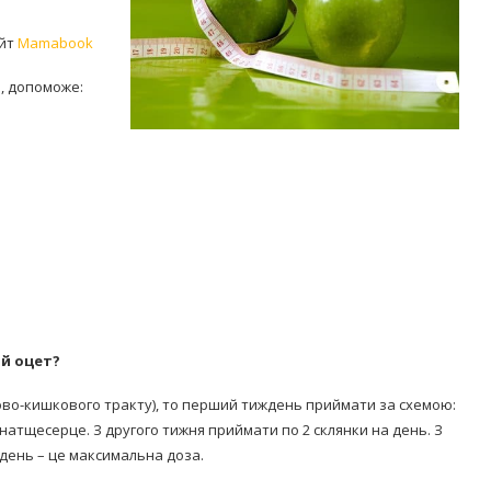
айт
Mamabook
і, допоможе:
Попробуйте рецепт
симптоми
легендарного супа доктора
 дітей
Моро, который без...
08/Січ/2021
ий оцет?
о-кишкового тракту), то перший тиждень приймати за схемою:
 натщесерце. З другого тижня приймати по 2 склянки на день. З
в день – це максимальна доза.