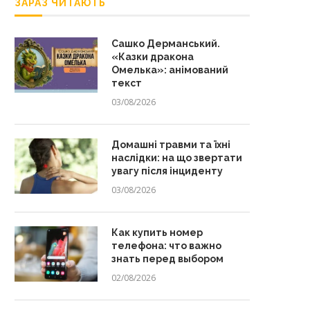
ЗАРАЗ ЧИТАЮТЬ
Сашко Дерманський.
«Казки дракона
Омелька»: анімований
текст
03/08/2026
Домашні травми та їхні
наслідки: на що звертати
увагу після інциденту
03/08/2026
Как купить номер
телефона: что важно
знать перед выбором
02/08/2026