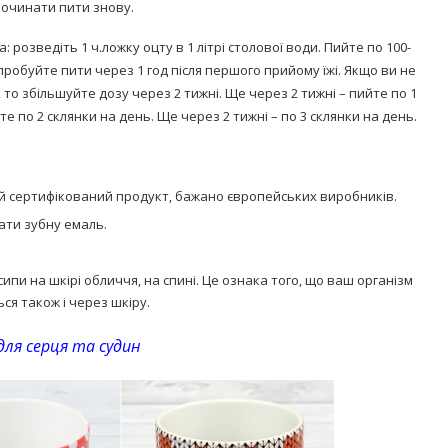
 починати пити знову.
: розведіть 1 ч.ложку оцту в 1 літрі столової води. Пийте по 100-
робуйте пити через 1 год після першого прийому їжі. Якщо ви не
 то збільшуйте дозу через 2 тижні. Ще через 2 тижні – пийте по 1
те по 2 склянки на день. Ще через 2 тижні – по 3 склянки на день.
ий сертифікований продукт, бажано європейських виробників.
ати зубну емаль.
ипи на шкірі обличчя, на спині. Це ознака того, що ваш організм
ся також і через шкіру.
для серця та судин