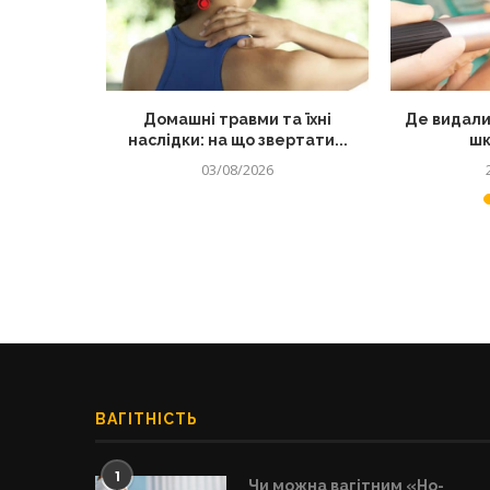
лядом: як
Домашні травми та їхні
Де видали
 від...
наслідки: на що звертати...
шк
03/08/2026
ВАГІТНІСТЬ
1
Чи можна вагітним «Но-