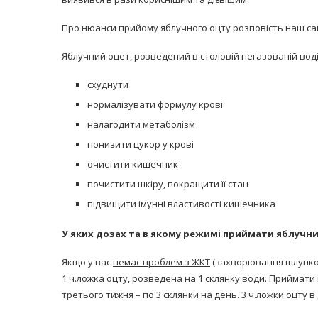
Про нюанси прийому яблучного оцту розповість наш с
Яблучний оцет, розведений в столовій негазованій вод
схуднути
нормалізувати формулу крові
равильно принимать
налагодити метаболізм
Лікарі назвали 
льна: никакого кипятка
коронавірусу в
понизити цукор у крові
и...
14/Бер/2020
очистити кишечник
30/Січ/2021
почистити шкіру, покращити її стан
підвищити імунні властивості кишечника
У яких дозах та в якому режимі приймати яблучн
Якщо у вас
немає проблем з ЖКТ
(захворювання шлунков
1 ч.ложка оцту, розведена на 1 склянку води. Приймати
третього тижня – по 3 склянки на день. 3 ч.ложки оцту 