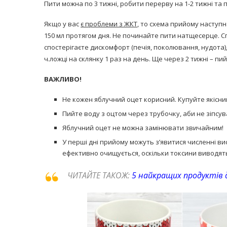
Пити можна по 3 тижні, робити перерву на 1-2 тижні та
Якщо у вас
є проблеми з ЖКТ
, то схема прийому наступна
150 мл протягом дня. Не починайте пити натщесерце. Сп
спостерігаєте дискомфорт (печія, поколювання, нудота),
ч.ложці на склянку 1 раз на день. Ще через 2 тижні – пий
ВАЖЛИВО!
Не кожен яблучний оцет корисний. Купуйте якісн
Пийте воду з оцтом через трубочку, аби не зіпсув
Яблучний оцет не можна замінювати звичайним!
У перші дні прийому можуть з’явитися численні вис
ефективно очищується, оскільки токсини виводять
ЧИТАЙТЕ ТАКОЖ:
5 найкращих продуктів 