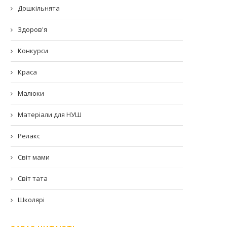
Дошкільнята
Здоров'я
Конкурси
Краса
Малюки
Матеріали для НУШ
Релакс
Світ мами
Світ тата
Школярі