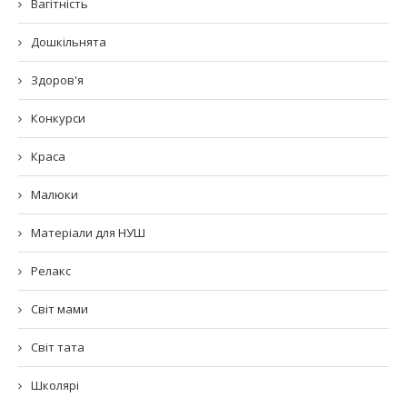
Вагітність
Дошкільнята
Здоров'я
Конкурси
Краса
Малюки
Матеріали для НУШ
Релакс
Світ мами
Світ тата
Школярі