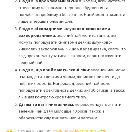
Людям із проблемами зі сном
: кофеїн, який міститься
в зеленому чаї, посилює нервове збудження та
поглиблює проблему з безсонням. Напій можна вживати
лише в першій половині дня.
Людям зі складними шлунково-кишковими
захворюваннями
: зелений чай містить таніни, які
можуть погіршувати симптоми деяких шлунково-
кишкових захворювань. Якщо у вас є виразка, коліти, то
слід проконсультуватися із лікарем, перш ніж вживати
зелений чай.
Людям, що приймають певні ліки
: зелений чай може
взаємодіяти з деякими ліками, що може призвести до
побічних ефектів. Наприклад, зелений чай може
погіршувати ефективність деяких антибіотиків, а також
ліків для контролю кров’яного тиску.
Дітям та вагітним жінкам
: не рекомендується пити
зелений чай дітям молодше 10 років, також із
обережністю слід вживати напій вагітним.
ЧИТАЙТЕ ТАКОЖ:
Кому не можна пити каву