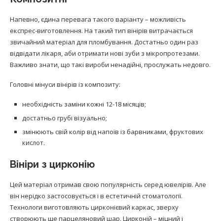
Напевно, єдина перевага такого варіанту – можливість
експрес-виготовлення. На такий тип вінірів витрачається
звичайний матеріал для пломбування. Достатньо один раз
відвідати лікаря, аби отримати нові зуби з мікропротезами.
Важливо знати, що такі вироби ненадійні, прослужать недовго.
Головні мінуси вінірів із композиту:
необхідність заміни кожні 12-18 місяців;
достатньо грубі візуально;
змінюють свій колір від напоїв із барвниками, фруктових
кислот.
Вініри з цирконію
Цей матеріал отримав свою популярність серед ювелірів. Але
він нерідко застосовується і в естетичній стоматології.
Технологи виготовляють цирконієвий каркас, зверху
створюють ще парцеляновий шар. Цирконій – міцний і