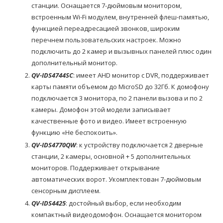
станции. Оснащается 7-дюймовым монитором,
встроенным Wi-Fi модулем, внутренней флеш-памятью,
функцией переадресацией звонков, широким
перечнем пользовательских настроек. Можно
подключить до 2 камер и вызывных панелей плюс один
дополнительный монитор.
QV-IDS4744SC
: имеет AHD монитор с DVR, поддерживает
карты памяти объемом до MicroSD до 32Гб. К домофону
подключается 3 монитора, по 2 панели вызова и по 2
камеры. Домофон этой модели записывает
качественные фото и видео. Имеет встроенную
функцию «Не беспокоить».
QV-IDS4770QW
: к устройству подключается 2 дверные
станции, 2 камеры, основной + 5 дополнительных
мониторов. Поддерживает открывание
автоматических ворот. Укомплектован 7-дюймовым
сенсорным дисплеем.
QV-IDS4425
: достойный выбор, если необходим
компактный видеодомофон. Оснащается монитором