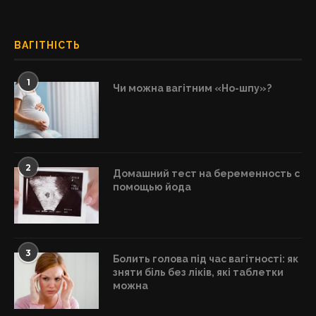
ВАГІТНІСТЬ
1
Чи можна вагітним «Но-шпу»?
2
Домашний тест на беременность с
помощью йода
3
Болить голова під час вагітності: як
зняти біль без ліків, які таблетки
можна