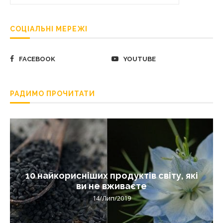
СОЦІАЛЬНІ МЕРЕЖІ
FACEBOOK
YOUTUBE
РАДИМО ПРОЧИТАТИ
10 найкорисніших продуктів світу, які
ви не вживаєте
14/Лип/2019