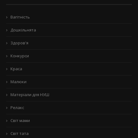
Вагітність
Дошкільнята
Здоров'я
Конкурси
Краса
Малюки
Матеріали для НУШ
Релакс
Світ мами
Світ тата