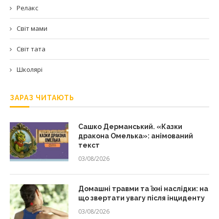
Релакс
Світ мами
Світ тата
Школярі
ЗАРАЗ ЧИТАЮТЬ
Сашко Дерманський. «Казки
дракона Омелька»: анімований
текст
03/08/2026
Домашні травми та їхні наслідки: на
що звертати увагу після інциденту
03/08/2026