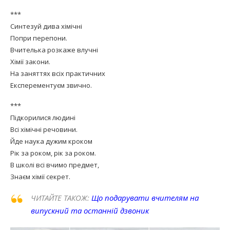
***
Синтезуй дива хімічні
Попри перепони.
Вчителька розкаже влучні
Хімії закони.
На заняттях всіх практичних
Експерементуєм звично.
***
Підкорилися людині
Всі хімічні речовини.
Йде наука дужим кроком
Рік за роком, рік за роком.
В школі всі вчимо предмет,
Знаєм хімії секрет.
ЧИТАЙТЕ ТАКОЖ:
Що подарувати вчителям на
випускний та останній дзвоник