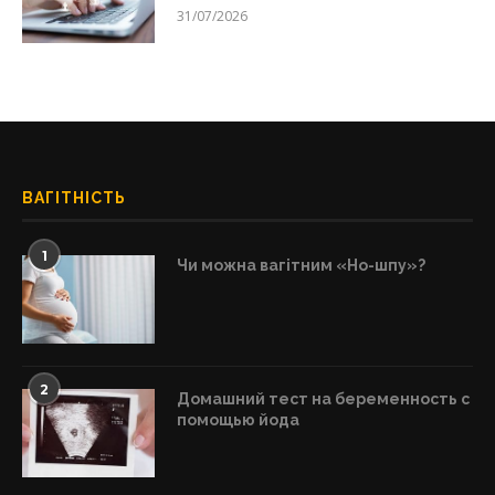
31/07/2026
ВАГІТНІСТЬ
1
Чи можна вагітним «Но-шпу»?
2
Домашний тест на беременность с
помощью йода