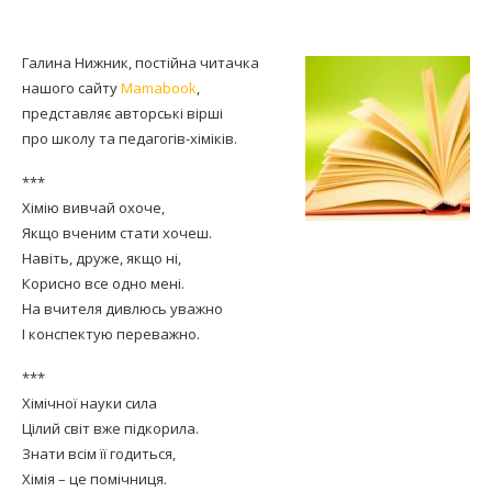
Галина Нижник, постійна читачка
нашого сайту
Mamabook
,
представляє авторські вірші
про школу та педагогів-хіміків.
***
Хімію вивчай охоче,
Якщо вченим стати хочеш.
Навіть, друже, якщо ні,
Корисно все одно мені.
На вчителя дивлюсь уважно
І конспектую переважно.
***
Хімічної науки сила
Цілий світ вже підкорила.
Знати всім її годиться,
Хімія – це помічниця.