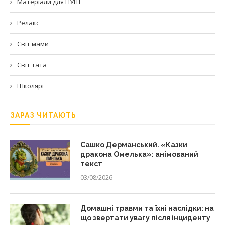
Матеріали для НУШ
Релакс
Світ мами
Світ тата
Школярі
ЗАРАЗ ЧИТАЮТЬ
Сашко Дерманський. «Казки
дракона Омелька»: анімований
текст
03/08/2026
Домашні травми та їхні наслідки: на
що звертати увагу після інциденту