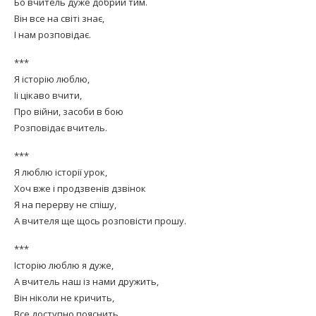
Бо вчитель дуже добрий тим.
Він все на світі знає,
І нам розповідає.
***
Я історію люблю,
Іі цікаво вчити,
Про війни, засоби в бою
Розповідає вчитель.
***
Я люблю історії урок,
Хоч вже і продзвенів дзвінок
Я на перерву не спішу,
А вчителя ще щось розповісти прошу.
***
Історію люблю я дуже,
А вчитель наш із нами дружить,
Він ніколи не кричить,
Все доступно пояснить