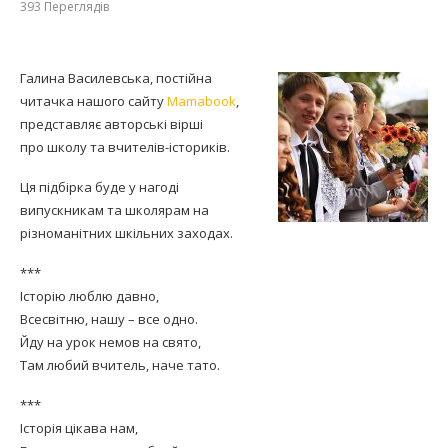
393
Переглядів
Галина Василевська, постійна
читачка нашого сайту
Mamabook
,
представляє авторські вірші
про школу та вчителів-істориків.
Ця підбірка буде у нагоді
випускникам та школярам на
різноманітних шкільних заходах.
***
Історію люблю давно,
Всесвітню, нашу – все одно.
Йду на урок немов на свято,
Там любий вчитель, наче тато.
***
Історія цікава нам,