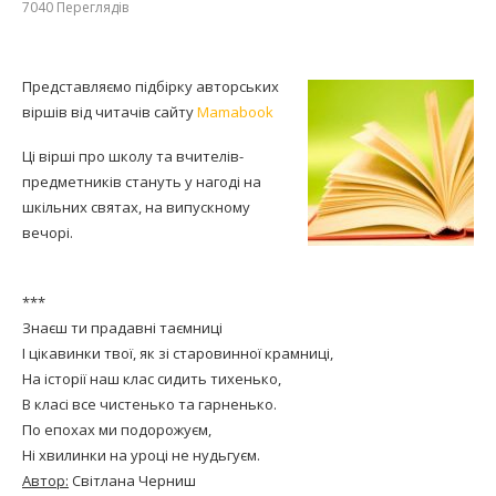
7040
Переглядів
Представляємо підбірку авторських
віршів від читачів сайту
Mamabook
Ці вірші про школу та вчителів-
предметників стануть у нагоді на
шкільних святах, на випускному
вечорі.
***
Знаєш ти прадавні таємниці
І цікавинки твої, як зі старовинної крамниці,
На історії наш клас сидить тихенько,
В класі все чистенько та гарненько.
По епохах ми подорожуєм,
Ні хвилинки на уроці не нудьгуєм.
Автор:
Світлана Черниш