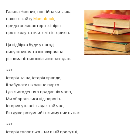
Галина Нижник, постійна читачка
нашого сайту
Mamabook
,
представляє авторські вірші
про школу та вчителів-істориків.
Ця підбірка буде у нагоді
випускникам та школярам на
різноманітних шкільних заходах.
***
Історія наша, історія правди,
ЇЇ забувати ніколи не варто
І до сьогодення з прадавніх часів,
Ми оборонялися від ворогів.
Історик у класі згадає той час,
Він дуже розумний і всьому вчить нас.
***
Історія твориться – ми в ній присутні,