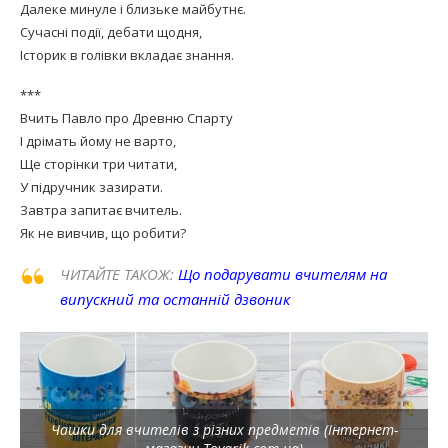
Далеке минуле і близьке майбутнє.
Сучасні події, дебати щодня,
Історик в голівки вкладає знання.
***
Вчить Павло про Древню Спарту
І дрімать йому не варто,
Ще сторінки три читати,
У підручник зазирати.
Завтра запитає вчитель.
Як не вивчив, що робити?
ЧИТАЙТЕ ТАКОЖ:
Що подарувати вчителям на
випускний та останній дзвоник
Чашки для вчителів з різних предметів (Інтернет-