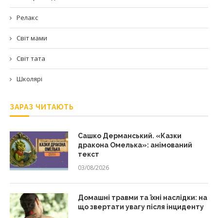
Релакс
Світ мами
Світ тата
Школярі
ЗАРАЗ ЧИТАЮТЬ
Сашко Дерманський. «Казки
дракона Омелька»: анімований
текст
03/08/2026
Домашні травми та їхні наслідки: на
що звертати увагу після інциденту