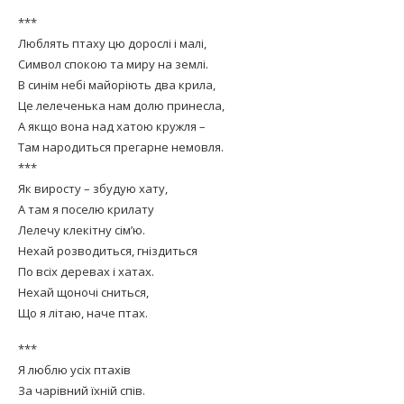
***
Люблять птаху цю дорослі і малі,
Символ спокою та миру на землі.
В синім небі майоріють два крила,
Це лелеченька нам долю принесла,
А якщо вона над хатою кружля –
Там народиться прегарне немовля.
***
Як виросту – збудую хату,
А там я поселю крилату
Лелечу клекітну сім’ю.
Нехай розводиться, гніздиться
По всіх деревах і хатах.
Нехай щоночі сниться,
Що я літаю, наче птах.
***
Я люблю усіх птахів
За чарівний їхній спів.