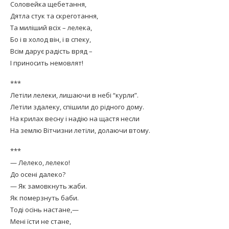
Соловейка щебетання,
Дятла стук та скреготання,
Та миліший всіх – лелека,
Бо і в холод він, і в спеку,
Всім дарує радість вряд –
І приносить немовлят!
***
Летіли лелеки, лишаючи в небі “курли”.
Летіли здалеку, спішили до рідного дому.
На крилах весну і надію на щастя несли
На землю Вітчизни летіли, долаючи втому.
***
— Лелеко, лелеко!
До осені далеко?
— Як замовкнуть жаби.
Як померзнуть баби.
Тоді осінь настане,—
Мені їсти не стане,