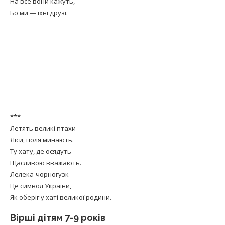
На все вони кажуть,
Бо ми — їхні друзі.
***
Летять великі птахи
Ліси, поля минають.
Ту хату, де осядуть –
Щасливою вважають.
Лелека-чорногузк –
Це символ України,
Як оберіг у хаті великої родини.
Вірші дітям 7-9 років