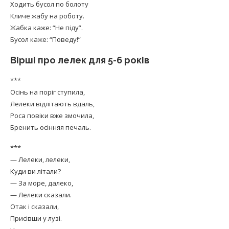
Ходить бусол по болоту
Кличе жабу на роботу.
Жабка каже: “Не піду”.
Бусол каже: “Поведу!”
Вірші про лелек для 5-6 років
***
Осінь на поріг ступила,
Лелеки відлітають вдаль,
Роса повіки вже змочила,
Бренить осінняя печаль.
***
— Лелеки, лелеки,
Куди ви літали?
— За море, далеко,
— Лелеки сказали.
Отак і сказали,
Присівши у лузі.