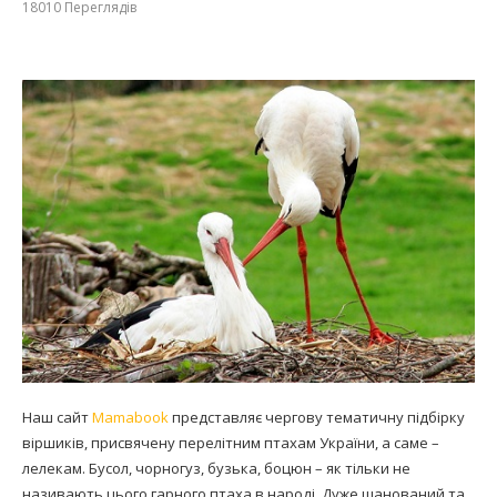
18010
Переглядів
Наш сайт
Mamabook
представляє чергову тематичну підбірку
віршиків, присвячену перелітним птахам України, а саме –
лелекам. Бусол, чорногуз, бузька, боцюн – як тільки не
називають цього гарного птаха в народі. Дуже шанований та