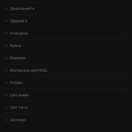
Дошкільнята
Здоров'я
Конкурси
Краса
Малюки
Матеріали для НУШ
Релакс
Світ мами
Світ тата
Школярі