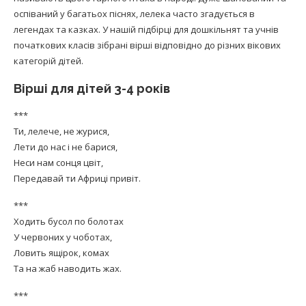
оспіваний у багатьох піснях, лелека часто згадується в
легендах та казках. У нашій підбірці для дошкільнят та учнів
початкових класів зібрані вірші відповідно до різних вікових
категорій дітей.
Вірші для дітей 3-4 років
***
Ти, лелече, не журися,
Лети до нас і не барися,
Неси нам сонця цвіт,
Передавай ти Африці привіт.
***
Ходить бусол по болотах
У червоних у чоботах,
Ловить ящірок, комах
Та на жаб наводить жах.
***