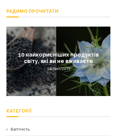
РАДИМО ПРОЧИТАТИ
10 найкорисніших продуктів
Лишай 
світу, які ви не вживаєте
14/Лип/2019
КАТЕГОРІЇ
Вагітність