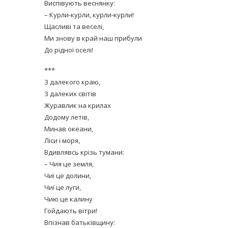
Виспівують веснянку:
– Курли-курли, курли-курли!
Щасливі та веселі,
Ми знову в край наш прибули
До рідної оселі!
***
З далекого краю,
З далеких світів
Журавлик на крилах
Додому летів,
Минав океани,
Ліси і моря,
Вдивлявсь крізь тумани:
– Чия це земля,
Чиї це долини,
Чиї це луги,
Чию це калину
Гойдають вітри!
Впізнав батьківщину: