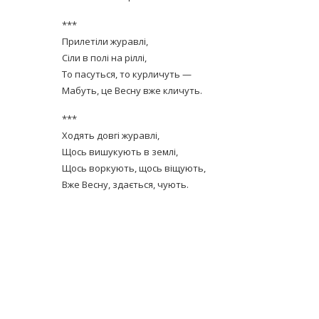
***
Прилетіли журавлі,
Сіли в полі на ріллі,
То пасуться, то курличуть —
Мабуть, це Весну вже кличуть.
***
Ходять довгі журавлі,
Щось вишукують в землі,
Щось воркують, щось віщують,
Вже Весну, здається, чують.