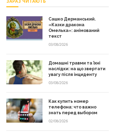
ЗАРАЗ ЧИТАЮТЬ
Сашко Дерманський.
«Казки дракона
Омелька»: анімований
текст
03/08/2026
Домашні травми та їхні
наслідки: на що звертати
увагу після інциденту
03/08/2026
Как купить номер
телефона: что важно
знать перед выбором
02/08/2026