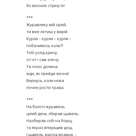
бо весною стріну їх!
***
Журавлику мій сірий,
ти вже летиш у вирій.
Курли – курли – курли –
побачимось коли?!
Тобі услід кричу,
от-от і сам злечу.
Та голос долина:
жди, як прийде весна!
Вернусь, коли нова
почне рости трава.
***
На болоті журавель
цілий день збирав щавель.
Назбирав собі на борщ,
та якраз вперіщив дощ,
І щавель знесла водиця, –