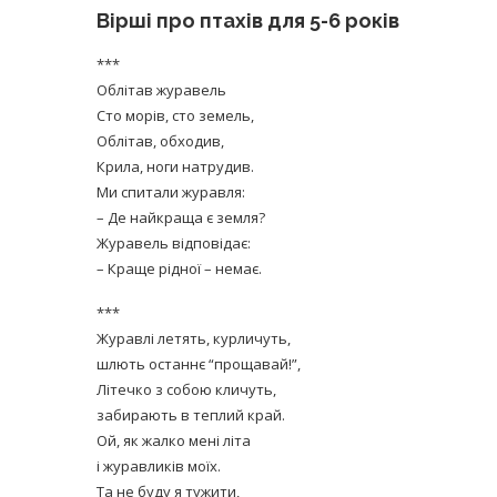
Вірші про птахів для 5-6 років
***
Облітав журавель
Сто морів, сто земель,
Облітав, обходив,
Крила, ноги натрудив.
Ми спитали журавля:
– Де найкраща є земля?
Журавель відповідає:
– Краще рідної – немає.
***
Журавлі летять, курличуть,
шлють останнє “прощавай!”,
Літечко з собою кличуть,
забирають в теплий край.
Ой, як жалко мені літа
і журавликів моїх.
Та не буду я тужити,