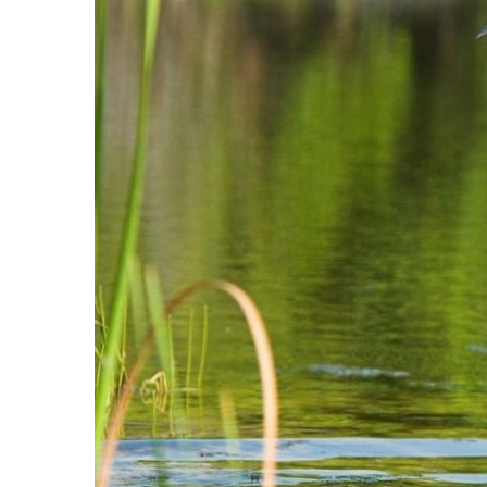
равильно принимать
Лікарі назвали 
льна: никакого кипятка
коронавірусу в
и...
14/Бер/2020
30/Січ/2021