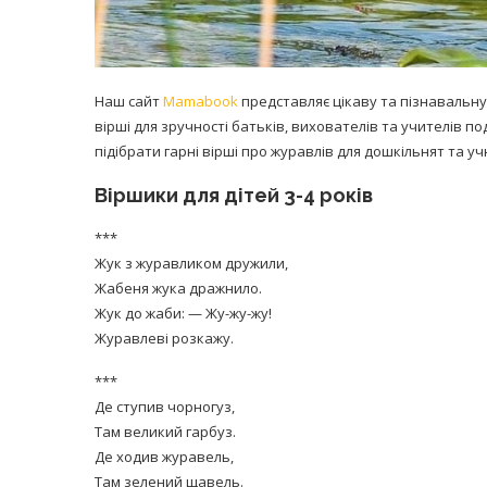
Наш сайт
Mamabook
представляє цікаву та пізнавальну 
вірші для зручності батьків, вихователів та учителів под
підібрати гарні вірші про журавлів для дошкільнят та учн
Віршики для дітей 3-4 років
***
Жук з журавликом дружили,
Жабеня жука дражнило.
Жук до жаби: — Жу-жу-жу!
Журавлеві розкажу.
***
Де ступив чорногуз,
Там великий гарбуз.
Де ходив журавель,
Там зелений щавель.