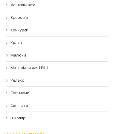
Дошкільнята
Здоров'я
Конкурси
Краса
Малюки
Матеріали для НУШ
Релакс
Світ мами
Світ тата
Школярі