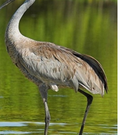
Попробуйте рецепт
симптоми
легендарного супа доктора
 дітей
Моро, который без...
08/Січ/2021