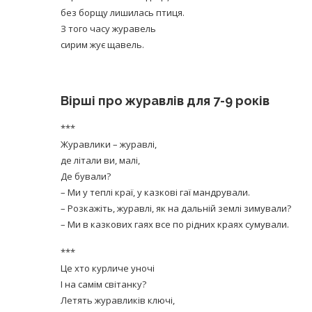
без борщу лишилась птиця.
З того часу журавель
сирим жує щавель.
Вірші про журавлів для 7-9 років
***
Журавлики – журавлі,
де літали ви, малі,
Де бували?
– Ми у теплі краї, у казкові гаї мандрували.
– Розкажіть, журавлі, як на дальній землі зимували?
– Ми в казкових гаях все по рідних краях сумували.
***
Це хто курличе уночі
І на самім світанку?
Летять журавликів ключі,