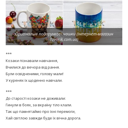
Оригінальні подарункові чашки (Інтернет-магазин
Tovarik.com.ua)
***
Козаки пізнавали навчання,
Вчилися до вечора від рання.
Були освідченими, голову мали!
У куренях їх щоденно навчали.
***
До старості козаки не доживали:
Гинули в боях, за вкраїну тіло клали.
Так що пам»ятаймо про їхні перемоги,
Хай світлою завжди буде їх вічна дорога.