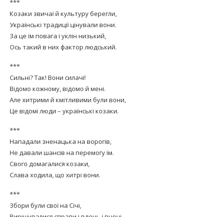
***
Козаки звичаї й культуру берегли,
Українські традиції цінували вони.
За це їм повага і уклін низький,
Ось такий в них фактор людський.
***
Сильні? Так! Вони силачі!
Відомо кожному, відомо й мені.
Але хитрими й кмітливими були вони,
Це відомі люди – українські козаки.
***
Нападали зненацька на ворогів,
Не давали шансів на перемогу їм.
Свого домагалися козаки,
Слава ходила, що хитрі вони.
***
Збори були свої на Січі,
Вирішувалися справи і вдень і вночі.