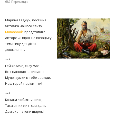
687
Переглядів
Марина Гаджук, постійна
читачка нашого сайту
Mamabook
, представляє
авторські вірші на козацьку
тематику для діток-
дошкільнят.
***
Гей козаче, силу маєш.
Всіх навколо захищаєш.
Мудрі думки в тебе завжди.
Наш герой навіки – ти!
***
Козаки люблять волю,
Така в них життєва доля.
Домівка – степи широкі.