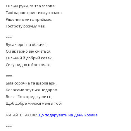
Сильні руки, світла голова,
Такі характеристики у козака.
Рішення вмить приймає,
Гостроту розуму має.
***
Вуса чорні на обличчі,
Ой як гарно він сміється.
Сильний й добрий козак,
Силу видно в його очах.
***
Біла сорочка та шаровари,
Козаками звуться недаром.
Воля – їхнє кредо у житті,
Щоб добре жилося мені й тобі.
ЧИТАЙТЕ ТАКОЖ:
Що подарувати на День козака
***