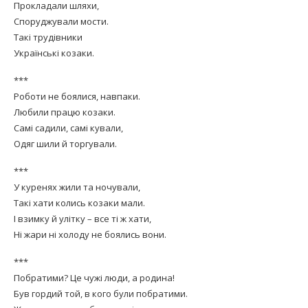
Прокладали шляхи,
Споруджували мости.
Такі трудівники
Українські козаки.
***
Роботи не боялися, навпаки.
Любили працю козаки.
Самі садили, самі кували,
Одяг шили й торгували.
***
У куренях жили та ночували,
Такі хати колись козаки мали.
І взимку й улітку – все ті ж хати,
Ні жари ні холоду не боялись вони.
***
Побратими? Це чужі люди, а родина!
Був гордий той, в кого були побратими.