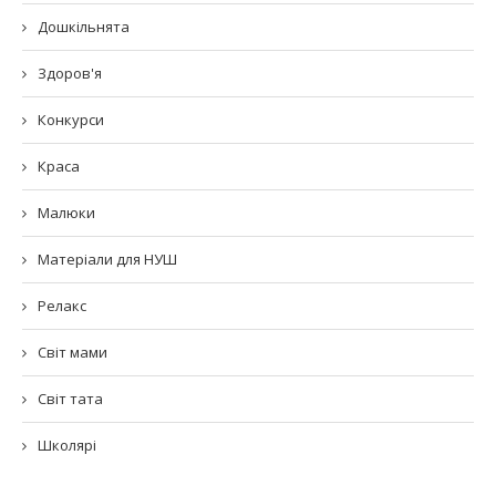
Дошкільнята
Здоров'я
Конкурси
Краса
Малюки
Матеріали для НУШ
Релакс
Світ мами
Світ тата
Школярі