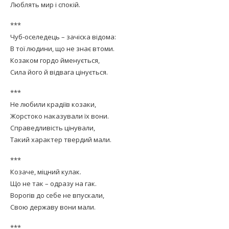
Люблять мир і спокій.
***
Чуб-оселедець – зачіска відома:
В тої людини, що не знає втоми.
Козаком гордо йменується,
Сила його й відвага цінується.
***
Не любили крадіїв козаки,
Жорстоко наказували їх вони.
Справедливість цінували,
Такий характер твердий мали.
***
Козаче, міцний кулак.
Що не так – одразу на гак.
Ворогів до себе не впускали,
Свою державу вони мали.
***