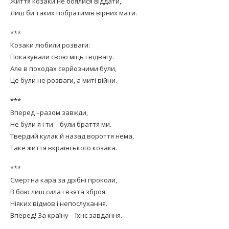
Життя козаки не боялися віддати,
Лиш би таких побратимів вірних мати.
***
Козаки любили розваги:
Показували свою міць і відвагу.
Але в походах серйозними були,
Це були не розваги, а миті війни.
***
Вперед –разом завжди,
Не були я і ти – були браття ми.
Твердий кулак й назад вороття нема,
Таке життя вкраїнського козака.
***
Смертна кара за дрібні проколи,
В бою лиш сила і взята зброя.
Ніяких відмов і непослухання.
Вперед! За країну – їхнє завдання.