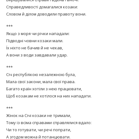
Справедливості домагалися козаки:
Словом й ділом доводили правоту вони.
***
Якщо з моря чи річки нападали:
Підводні човни козаки мали.
Їх ніхто не бачив й не чекав,
А вони з води завдавали удар.
***
Січ республікою незалежною була,
Мала свої закони, мала свої права.
Багато країн хотіли з нею працювати,
Щоб козакам не хотілося на них нападати.
***
Жінок на Січі козаки не тримали,
Тому із всіма справами справлялися вдало:
Чи то готувати, чи речі попрати,
А згодом можна й потанцювати.