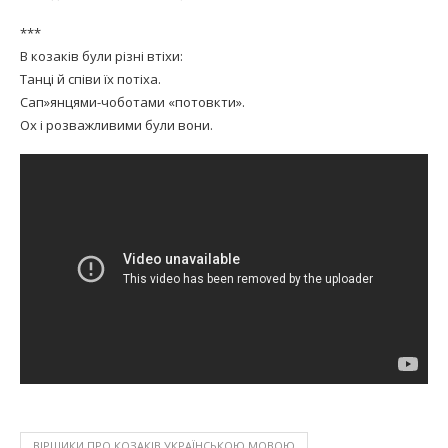
***
В козаків були різні втіхи:
Танці й співи їх потіха.
Сап»янцями-чоботами «потовкти».
Ох і розважливими були вони.
ВІРШИКИ ПРО КОЗАКІВ УКРАЇНСЬКОЮ МОВОЮ