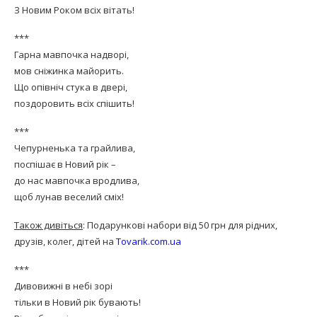
З Новим Роком всіх вітать!
***
Гарна мавпочка надворі,
мов сніжинка майорить.
Що опівніч стука в двері,
поздоровить всіх спішить!
***
Чепурненька та грайлива,
поспішає в Новий рік –
до нас мавпочка вродлива,
щоб лунав веселий сміх!
Також дивіться
: Подарункові набори від 50 грн для рідних,
друзів, колег, дітей на
Tovarik.com.ua
***
Дивовижні в небі зорі
тільки в Новий рік бувають!