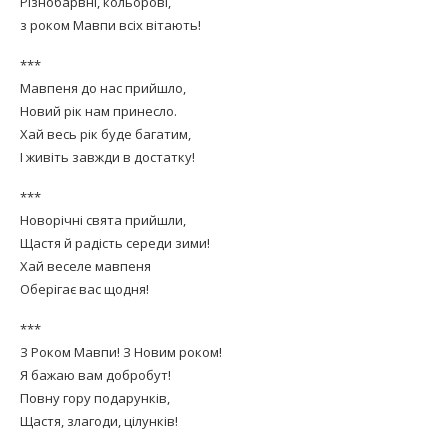
Різнобарвні, кольорові,
з роком Мавпи всіх вітають!
***
Мавпеня до нас прийшло,
Новий рік нам принесло.
Хай весь рік буде багатим,
І живіть завжди в достатку!
***
Новорічні свята прийшли,
Щастя й радість середи зими!
Хай веселе мавпеня
Оберігає вас щодня!
***
З Роком Мавпи! З Новим роком!
Я бажаю вам добробут!
Повну гору подарунків,
Щастя, злагоди, цілунків!