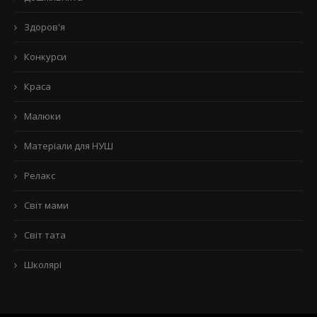
Здоров'я
Конкурси
Краса
Малюки
Матеріали для НУШ
Релакс
Світ мами
Світ тата
Школярі