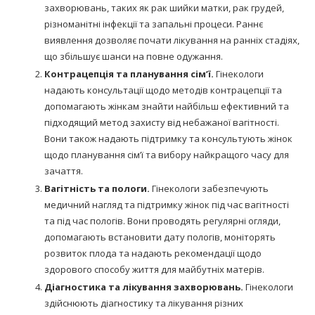
захворювань, таких як рак шийки матки, рак грудей,
різноманітні інфекції та запальні процеси. Раннє
виявлення дозволяє почати лікування на ранніх стадіях,
що збільшує шанси на повне одужання.
Контрацепція та планування сім’ї.
Гінекологи
надають консультації щодо методів контрацепції та
допомагають жінкам знайти найбільш ефективний та
підходящий метод захисту від небажаної вагітності.
Вони також надають підтримку та консультують жінок
щодо планування сім’ї та вибору найкращого часу для
зачаття.
Вагітність та пологи.
Гінекологи забезпечують
медичний нагляд та підтримку жінок під час вагітності
та під час пологів. Вони проводять регулярні огляди,
допомагають встановити дату пологів, моніторять
розвиток плода та надають рекомендації щодо
здорового способу життя для майбутніх матерів.
Діагностика та лікування захворювань.
Гінекологи
здійснюють діагностику та лікування різних