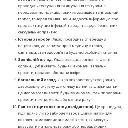
проводять тестування та лікування сексуально
передаваних інфекцій, таких як хламідіоз, генітальний
герпес, гонорея та інші. Вони надають інформацію про
профілактику цих інфекцій та радять щодо безпечних
сексуальних практик.
Історія хвороби.
Лікар проводить співбесіду з
пацієнткою, де запитує про її медичну історію,
симптоми, стан здоров’я та будь-які особливі питання.
Зовнішній огляд.
Лікар оглядає зовнішні статеві
органи, щоб виявити будь-які аномалії, запальні
процеси, виразки або зміни шкіри.
Вагінальний огляд.
Лікар використовує спеціальну
дзеркальну систему для огляду вагіни та шийки матки.
Це допомагає виявити будь-які аномалії, такі як запальні
процеси, поліпи, міома або ознаки раку.
Пап-тест (цитологічне дослідження).
Це процедура,
під час якої лікар забирає мазок з шийки матки для
виявлення можливих аномалій клітин, які можуть
вказувати на наявність раку або передракових