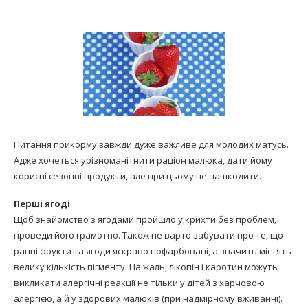
Питання прикорму завжди дуже важливе для молодих матусь.
Адже хочеться урізноманітнити раціон малюка, дати йому
корисні сезонні продукти, але при цьому не нашкодити.
Перші ягоді
Щоб знайомство з ягодами пройшло у крихти без проблем,
проведи його грамотно. Також не варто забувати про те, що
ранні фрукти та ягоди яскраво пофарбовані, а значить містять
велику кількість пігменту. На жаль, лікопін і каротин можуть
викликати алергічні реакції не тільки у дітей з харчовою
алергією, а й у здорових малюків (при надмірному вживанні).