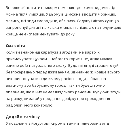
Вперше збагатити прикорм немовлят деякими видами ягід
можна після 7 місяців. У цьому віці можна вводити чорницю,
малину, всі види смородини, обліпиху. Садову і лісову суницю
запропонуй дитині на кілька місяців пізніше, а от з полуницею
краще не експериментувати до року.
Смак літа
Коли ти знайомиш карапуза з ягодами, не варто їх
присмачувати цукром – набагато корисніше, якщо малюк
звикне до їх натурального смаку. Будь-які ягідні страви готуй
безпосередньо перед вживанням. Звичайно ж, краще всього
використовувати в дитячому раціоні ягоди, зібрані на
власному або бабусиному городі: так ти будеш точно
впевнена, що в них немає шкідливих речовин. Купуючи ягоди
на ринку, вимагай у продавця довідку про проходження
радіологічного контролю.
Додай вітамінку
У поєднанні з йогуртом і сиром вітаміни і мінерали з ягід і