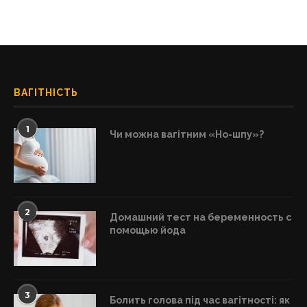
ВАГІТНІСТЬ
1
Чи можна вагітним «Но-шпу»?
2
Домашний тест на беременность с
помощью йода
3
Болить голова під час вагітності: як