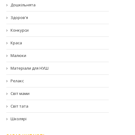
Дошкільнята
Здоров'я
Конкурси
Краса
Малюки
Матеріали для НУШ
Релакс
Світ мами
Світ тата
Школярі