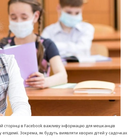
Попробуйте рецепт
симптоми
легендарного супа доктора
 дітей
Моро, который без...
08/Січ/2021
ій сторінці в Facebook важливу інформацію для мешканців
ху епідемії. Зокрема, як будуть виявляти хворих дітей у садочках