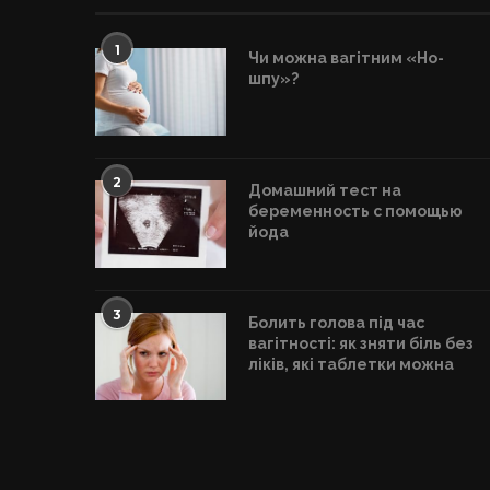
1
Чи можна вагітним «Но-
шпу»?
2
Домашний тест на
беременность с помощью
йода
3
Болить голова під час
вагітності: як зняти біль без
ліків, які таблетки можна