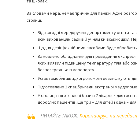
та школах.
За словами мера, немає причин для паніки. Адже розг
столиці.
Відсьогодні мер доручив департаменту освіти та
всім вихованцям садків й учням київських шкіл. П
Щодня дезінфекційними засобами буде обробляти
Замовлено обладнання для проведення експрес-те
яких виявили підвищену температуру тіла або оз
безпосередньо в аеропорту.
Усі автомобілі швидкої допомоги дезинфікують дві
Підготовлено 2 спецбригади екстреної меддопомог
У столиці підготовлені бази в 7 лікарнях для госпіт
дорослих паціентів, ще три – для дітей і одна – для
ЧИТАЙТЕ ТАКОЖ:
Коронавірус: чи передає