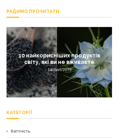
РАДИМО ПРОЧИТАТИ
10 найкорисніших продуктів
Лишай 
світу, які ви не вживаєте
14/Лип/2019
КАТЕГОРІЇ
Вагітність