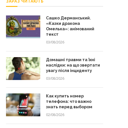
ЗАРАЗ ЧИТАЮТЬ
Сашко Дерманський.
«Казки дракона
Омелька»: анімований
текст
03/08/2026
Домашні травми та їхні
наслідки: на що звертати
увагу після інциденту
03/08/2026
Как купить номер
телефона: что важно
знать перед выбором
02/08/2026