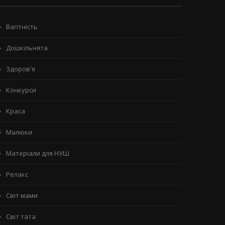
Вагітність
Дошкільнята
Здоров'я
Конкурси
Краса
Малюки
Матеріали для НУШ
Релакс
Світ мами
Світ тата