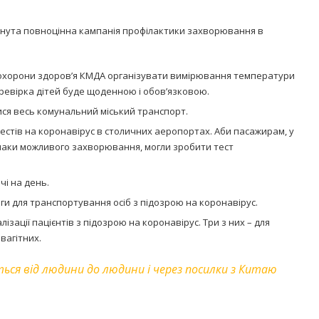
орнута повноцінна кампанія профілактики захворювання в
 охорони здоров’я КМДА організувати вимірювання температури
еревірка дітей буде щоденною і обов’язковою.
ся весь комунальний міський транспорт.
стів на коронавірус в столичних аеропортах. Аби пасажирам, у
наки можливого захворювання, могли зробити тест
чі на день.
и для транспортування осіб з підозрою на коронавірус.
алізації пацієнтів з підозрою на коронавірус. Три з них – для
 вагітних.
ться від людини до людини і через посилки з Китаю