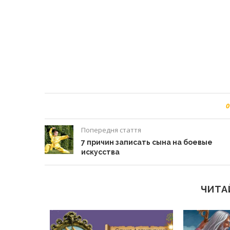
0
Попередня стаття
7 причин записать сына на боевые
искусства
ЧИТА