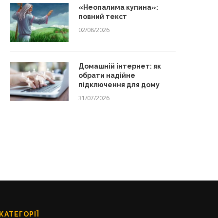
«Неопалима купина»:
повний текст
02/08/2026
Домашній інтернет: як
Вересень 2026: календар
«Чому пес живе коло люди
обрати надійне
виховних дат
повний текст
підключення для дому
13/07/2026
29/06/2026
31/07/2026
КАТЕГОРІЇ