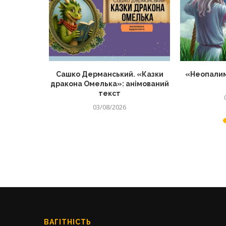
о матерів
Сашко Дерманський. «Казки
«Неопалим
нців
дракона Омелька»: анімований
текст
03/08/2026
ВАГІТНІСТЬ