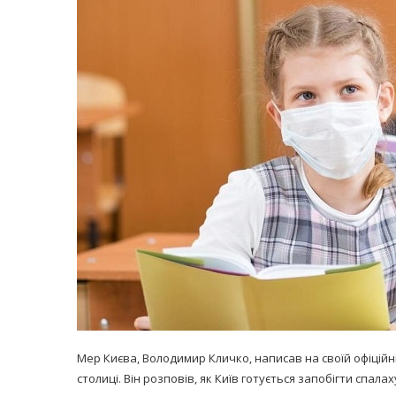
равильно принимать
Лікарі назвали 
льна: никакого кипятка
коронавірусу в
и...
14/Бер/2020
30/Січ/2021
Мер Києва, Володимир Кличко, написав на своїй офіційн
столиці. Він розповів, як Київ готується запобігти спала