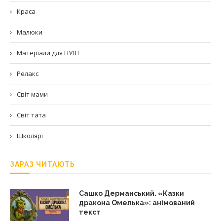
Краса
Малюки
Матеріали для НУШ
Релакс
Світ мами
Світ тата
Школярі
ЗАРАЗ ЧИТАЮТЬ
Сашко Дерманський. «Казки
дракона Омелька»: анімований
текст