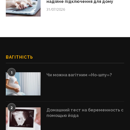
надійне підключення для дому
31/07/2026
ВАГІТНІСТЬ
1
Чи можна вагітним «Но-шпу»?
2
Домашний тест на беременность с
помощью йода