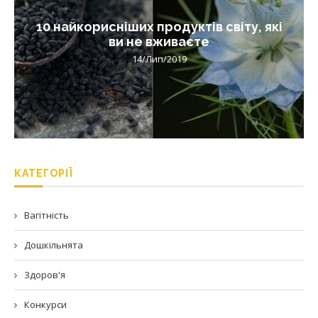
10 найкорисніших продуктів світу, які
ви не вживаєте
14/Лип/2019
КАТЕГОРІЇ
Вагітність
Дошкільнята
Здоров'я
Конкурси