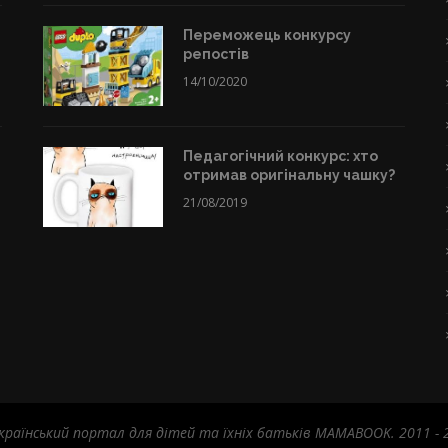
Переможець конкурсу
репостів
14/10/2020
Педагогічний конкурс: хто
отримав оригінальну чашку?
21/08/2019
країнський портал для дітей та їхніх батьків MAMABOOK. 2011 - 