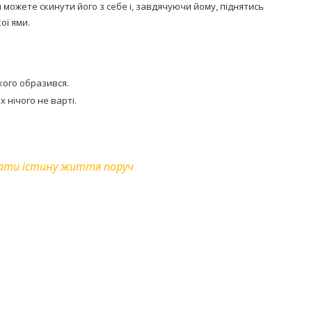
и можете скинути його з себе і, завдячуючи йому, піднятись
ої ями.
 кого образився.
х нічого не варті.
кати істину життя поруч