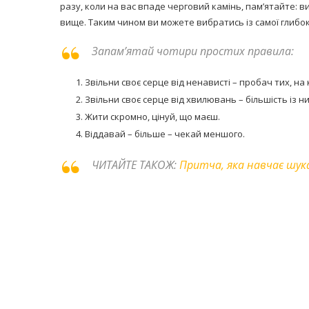
разу, коли на вас впаде черговий камінь, пам’ятайте: в
вище. Таким чином ви можете вибратись із самої глибок
Запам’ятай чотири простих правила:
Звільни своє серце від ненависті – пробач тих, на
Звільни своє серце від хвилювань – більшість із ни
Жити скромно, цінуй, що маєш.
Віддавай – більше – чекай меншого.
ЧИТАЙТЕ ТАКОЖ:
Притча, яка навчає шу