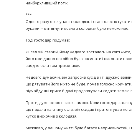
найбурхливіший потік.
***
Одного разу осел упав в колодязь і став голосно гукати 
руками, – витягнути козла з колодязя було неможливо.
Тоді господар подумав:
«Осел мій старий, йому недовго зосталось на світі жити,
його вже давно потрібно було засипати і викопати нови
заодно осла там прикопаю».
Недовго думаючи, він запросив сусідів і ті дружно взяли
що рятувати його ніхто не буде, почав голосно кричати,
відчайдушні крики й далі продовжували кидати землю в
Проте, дуже скоро віслюк замовк. Коли господар загляну
що падала на спину осла, він скидав і притоптував нога
хутко вискочив з колодязя.
Можливо, у вашому житті було багато неприємностей, і 