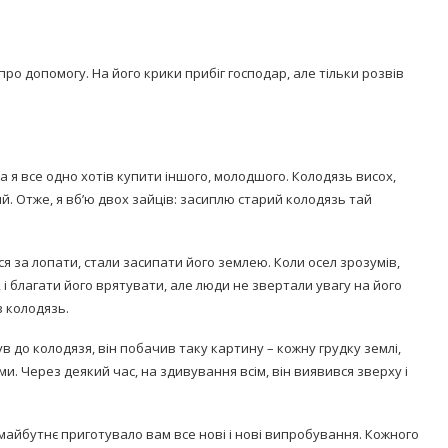
про допомогу. На його крики прибіг господар, але тільки розвів
 а я все одно хотів купити іншого, молодшого. Колодязь висох,
й. Отже, я вб’ю двох зайців: засиплю старий колодязь тай
ся за лопати, стали засипати його землею. Коли осел зрозумів,
 і благати його врятувати, але люди не звертали увагу на його
 колодязь.
в до колодязя, він побачив таку картину – кожну грудку землі,
ми. Через деякий час, на здивування всім, він виявився зверху і
майбутнє приготувало вам все нові і нові випробування. Кожного