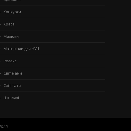
Конкурси
Краса
Малюки
Матеріали для НУШ
Релакс
Світ мами
Світ тата
Школярі
2025