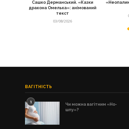
о матерів
Сашко Дерманський. «Казки
«Неопалим
нців
дракона Омелька»: анімований
текст
03/08/2026
ВАГІТНІСТЬ
1
Чи можна вагітним «Но-
шпу»?