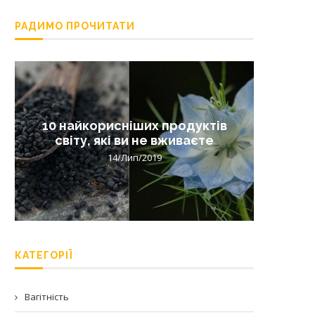
РАДИМО ПРОЧИТАТИ
10 найкорисніших продуктів
Лишай 
світу, які ви не вживаєте
14/Лип/2019
КАТЕГОРІЇ
Вагітність