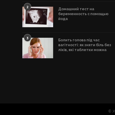
2
Домашний тест на
беременность с помощью
йода
3
Болить голова під час
вагітності: як зняти біль без
ліків, які таблетки можна
© У