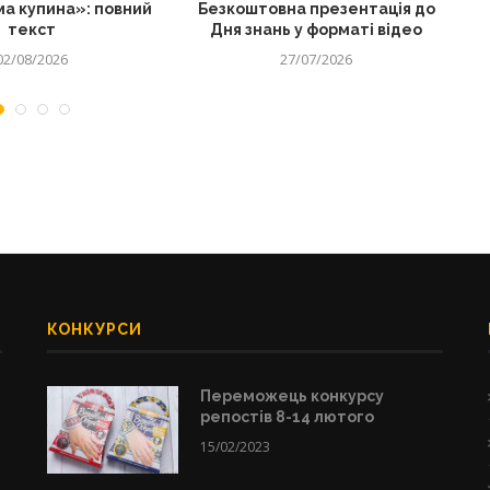
а купина»: повний
Безкоштовна презентація до
текст
Дня знань у форматі відео
02/08/2026
27/07/2026
КОНКУРСИ
Переможець конкурсу
репостів 8-14 лютого
15/02/2023