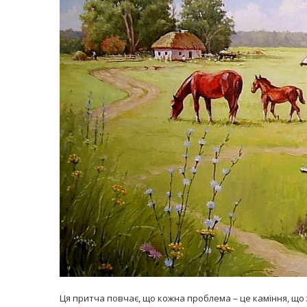
равильно принимать
Лікарі назвали 
льна: никакого кипятка
коронавірусу в
и...
14/Бер/2020
30/Січ/2021
Ця притча повчає, що кожна проблема – це каміння, що