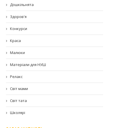
Дошкільнята
Здоров'я
Конкурси
Краса
Малюки
Матеріали для НУШ
Релакс
Світ мами
Світ тата
Школярі