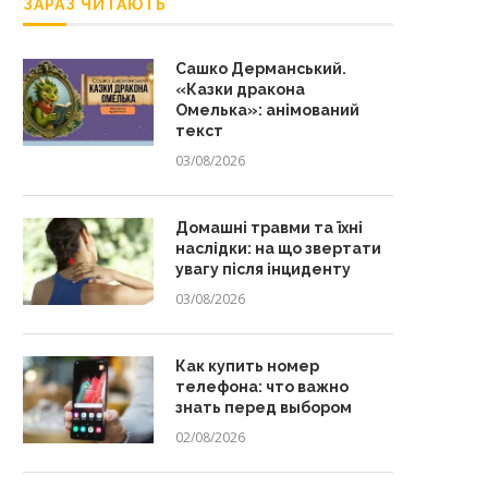
ЗАРАЗ ЧИТАЮТЬ
Сашко Дерманський.
«Казки дракона
Омелька»: анімований
текст
03/08/2026
Домашні травми та їхні
наслідки: на що звертати
увагу після інциденту
03/08/2026
Как купить номер
телефона: что важно
знать перед выбором
02/08/2026