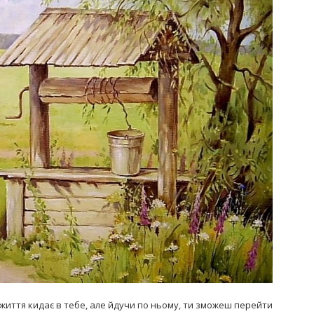
Попробуйте рецепт
симптоми
легендарного супа доктора
 дітей
Моро, который без...
08/Січ/2021
 життя кидає в тебе, але йдучи по ньому, ти зможеш перейти