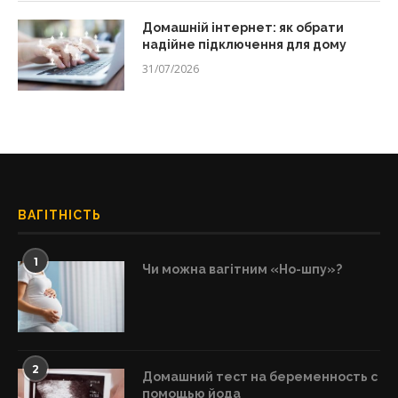
Домашній інтернет: як обрати
надійне підключення для дому
31/07/2026
ВАГІТНІСТЬ
1
Чи можна вагітним «Но-шпу»?
2
Домашний тест на беременность с
помощью йода