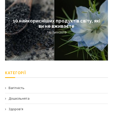
10 найкорисніших продуктів світу, які
ви не вживаєте
14/Лип/2019
КАТЕГОРІЇ
Вагітність
Дошкільнята
Здоров'я