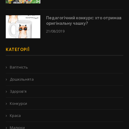
Педагогічний конкурс: хто отримав
оригінальну чашку?
21/08/2019
КАТЕГОРІЇ
Вагітність
Дошкільнята
Здоров'я
Конкурси
Краса
Малюки