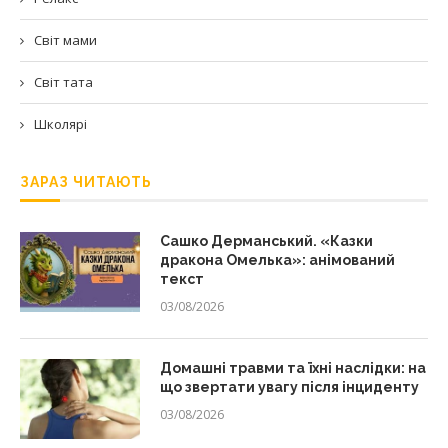
Світ мами
Світ тата
Школярі
ЗАРАЗ ЧИТАЮТЬ
Сашко Дерманський. «Казки
дракона Омелька»: анімований
текст
03/08/2026
Домашні травми та їхні наслідки: на
що звертати увагу після інциденту
03/08/2026