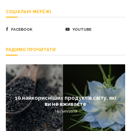
СОЦІАЛЬНІ МЕРЕЖІ
FACEBOOK
YOUTUBE
РАДИМО ПРОЧИТАТИ
10 найкорисніших продуктів світу, які
ви не вживаєте
14/Лип/2019