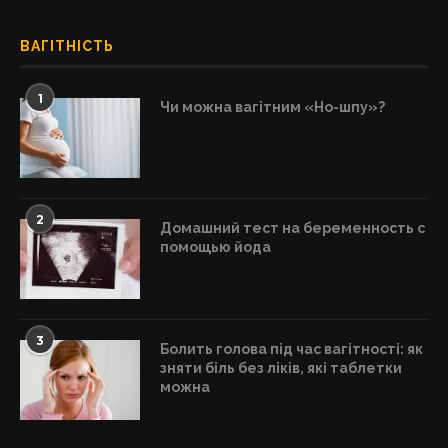
ВАГІТНІСТЬ
1
Чи можна вагітним «Но-шпу»?
2
Домашний тест на беременность с
помощью йода
3
Болить голова під час вагітності: як
зняти біль без ліків, які таблетки
можна