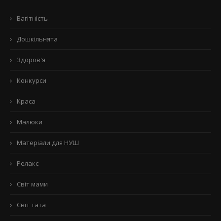
Вагітність
Дошкільнята
Здоров'я
Конкурси
Краса
Малюки
Матеріали для НУШ
Релакс
Світ мами
Світ тата