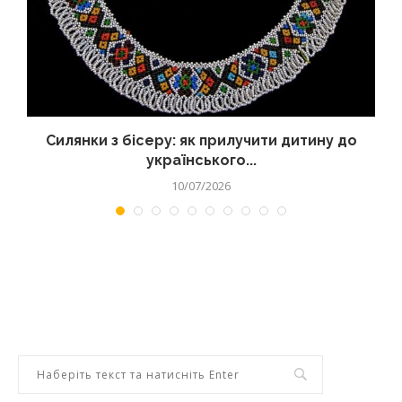
Силянки з бісеру: як прилучити дитину до
українського...
10/07/2026