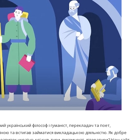
Попробуйте рецепт
симптоми
легендарного супа доктора
 дітей
Моро, который без...
08/Січ/2021
й український філософ і гуманіст, перекладач та поет,
аїною та встигав займатися викладацькою діяльністю. Як добре
озвиток української культури, писемності, літератури? Наш сайт