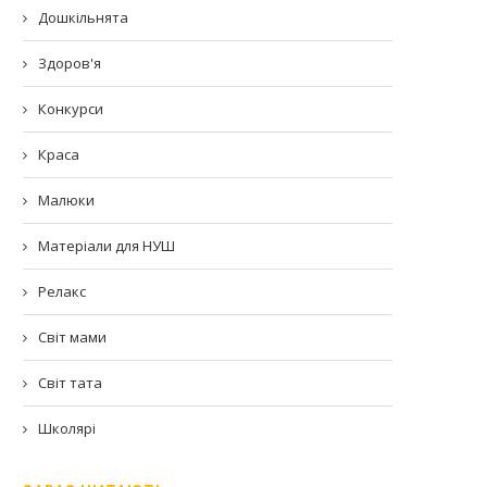
Дошкільнята
Здоров'я
Конкурси
Краса
Малюки
Матеріали для НУШ
Релакс
Світ мами
Світ тата
Школярі