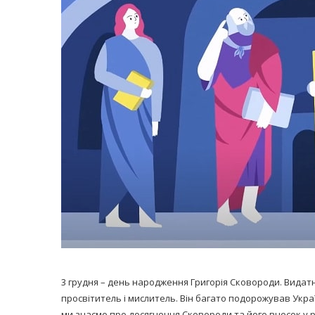
равильно принимать
Лікарі назвали 
льна: никакого кипятка
коронавірусу в
и...
14/Бер/2020
30/Січ/2021
3 грудня – день народження Григорія Сковороди. Видатни
просвітитель і мислитель. Він багато подорожував Укр
ми знаємо про досягнення Сковороди та його внесок у р