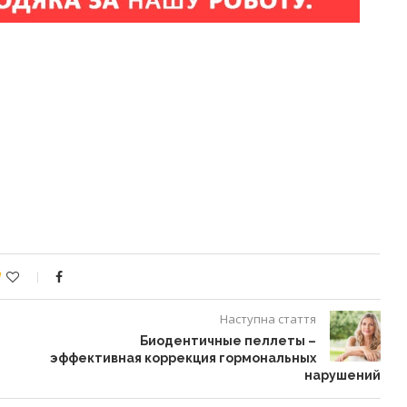
1
Наступна стаття
Биодентичные пеллеты –
эффективная коррекция гормональных
нарушений