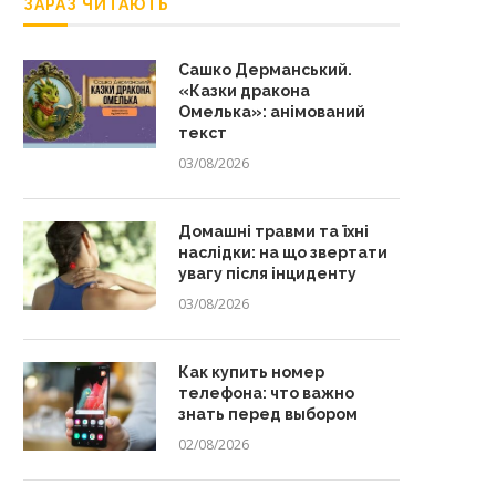
ЗАРАЗ ЧИТАЮТЬ
Сашко Дерманський.
«Казки дракона
Омелька»: анімований
текст
03/08/2026
Домашні травми та їхні
наслідки: на що звертати
увагу після інциденту
03/08/2026
Как купить номер
телефона: что важно
знать перед выбором
02/08/2026