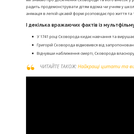
радить продемонструвати дітям вдома чи учням у школі
анімація в легкій цікавій формі розповідає про життя та
І декілька вражаючих фактів із мультфільму
У 1741 році Сковорода кидає навчання та вирушає
Григорій Сковорода відмовився від запропонован
Відчувши наближення смерті, Сковорода власноруч в
ЧИТАЙТЕ ТАКОЖ:
Найкращі цитати та ви