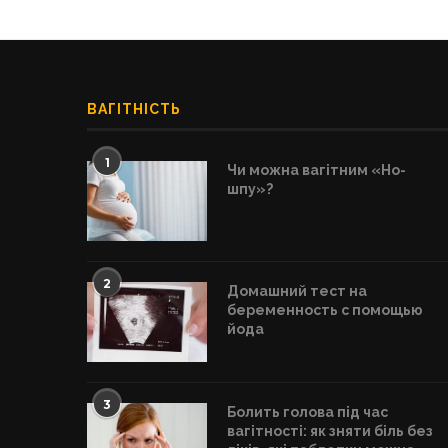
ВАГІТНІСТЬ
1
Чи можна вагітним «Но-
шпу»?
2
Домашний тест на
беременность с помощью
йода
3
Болить голова під час
вагітності: як зняти біль без