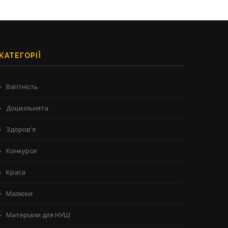
КАТЕГОРІЇ
Вагітність
Дошкільнята
Здоров'я
Конкурси
Краса
Малюки
Матеріали для НУШ