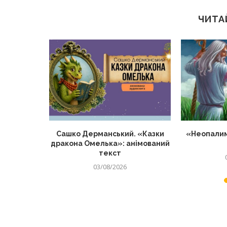
ЧИТА
о матерів
Сашко Дерманський. «Казки
«Неопалим
нців
дракона Омелька»: анімований
текст
03/08/2026