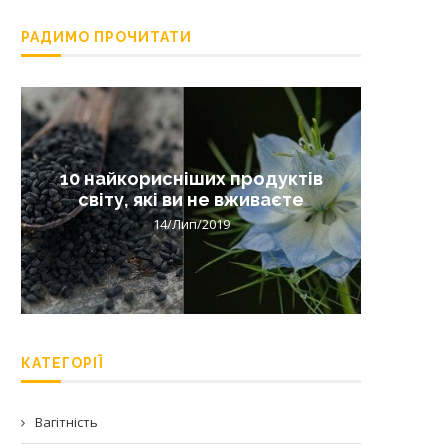
РАДИМО ПРОЧИТАТИ
10 найкорисніших продуктів
Лишай 
світу, які ви не вживаєте
14/Лип/2019
КАТЕГОРІЇ
Вагітність