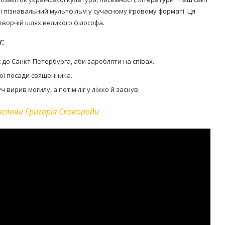
 пізнавальний мультфільм у сучасному ігровому форматі. Ця
 творчій шлях великого філософа.
:
 до Санкт-Петербурга, аби заробляти на співах.
ої посади священника.
ирив могилу, а потім ліг у ліжко й заснув.
слови Григорія Сковороди