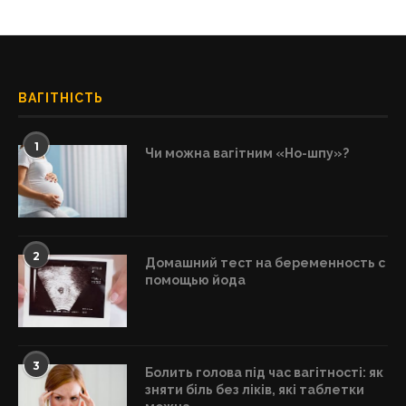
ВАГІТНІСТЬ
1
Чи можна вагітним «Но-шпу»?
2
Домашний тест на беременность с
помощью йода
3
Болить голова під час вагітності: як
зняти біль без ліків, які таблетки