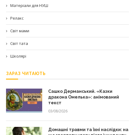
Матеріали для НУШ
Релакс
Світ мами
Світ тата
Школярі
ЗАРАЗ ЧИТАЮТЬ
Сашко Дерманський. «Казки
дракона Омелька»: анімований
текст
03/08/2026
Домашні травми та їхні наслідки: на