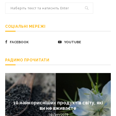
СОЦІАЛЬНІ МЕРЕЖІ
FACEBOOK
YOUTUBE
РАДИМО ПРОЧИТАТИ
10 найкорисніших продуктів світу, які
ви не вживаєте
14/Лип/2019