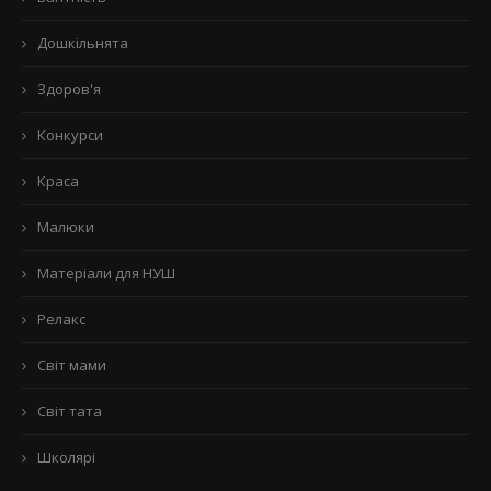
Дошкільнята
Здоров'я
Конкурси
Краса
Малюки
Матеріали для НУШ
Релакс
Світ мами
Світ тата
Школярі