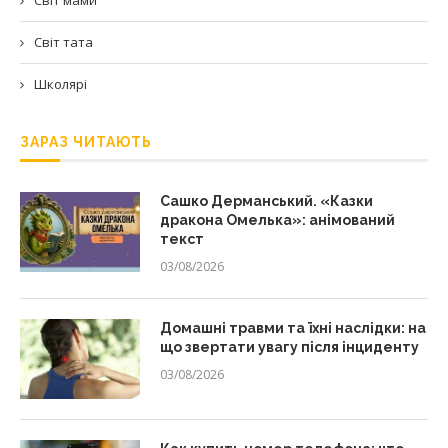
Світ тата
Школярі
ЗАРАЗ ЧИТАЮТЬ
Сашко Дерманський. «Казки
дракона Омелька»: анімований
текст
03/08/2026
Домашні травми та їхні наслідки: на
що звертати увагу після інциденту
03/08/2026