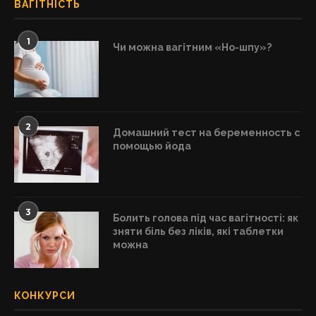
ВАГІТНІСТЬ
1
Чи можна вагітним «Но-шпу»?
2
Домашний тест на беременность с
помощью йода
3
Болить голова під час вагітності: як
зняти біль без ліків, які таблетки
можна
КОНКУРСИ