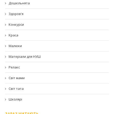
Дошкільнята
Здоров'я
Конкурси
Краса
Малюки
Матеріали для НУШ
Релакс
Світ мами
Світ тата
Школярі