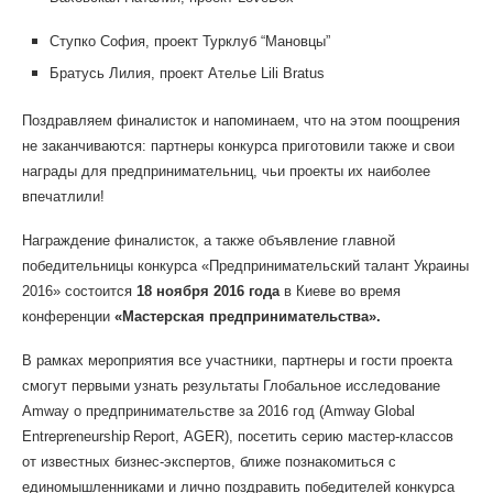
Ступко София, проект Турклуб “Мановцы”
Братусь
Лилия
, проект Ателье Lili Bratus
Поздравляем финалисток и напоминаем, что на этом поощрения
не заканчиваются: партнеры конкурса приготовили также и свои
награды для предпринимательн
иц, чьи проекты их наиболее
впечатлили!
Награждение финалисток, а также объявление главной
победительницы конкурса «Предприниматель
ский талант Украины
2016» состоится
18 ноября 2016 года
в Киеве во время
конференции
«Мастерская предпринимательс
тва».
В рамках мероприятия все участники, партнеры и гости проекта
смогут первыми узнать результаты Глобальное исследование
Amway о предпринимательс
тве
за 2016 год
(
Amway
Global
Entrepreneurship
Report
,
AGER
), посетить серию мастер-классов
от известных бизнес-экспертов
, ближе познакомиться с
единомышленникам
и и лично поздравить победителей конкурса