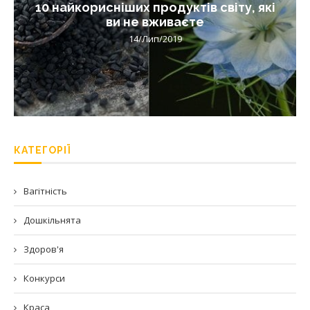
10 найкорисніших продуктів світу, які
ви не вживаєте
14/Лип/2019
КАТЕГОРІЇ
Вагітність
Дошкільнята
Здоров'я
Конкурси
Краса