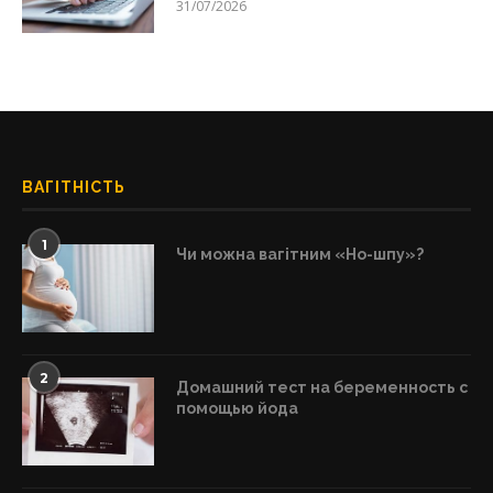
31/07/2026
ВАГІТНІСТЬ
1
Чи можна вагітним «Но-шпу»?
2
Домашний тест на беременность с
помощью йода