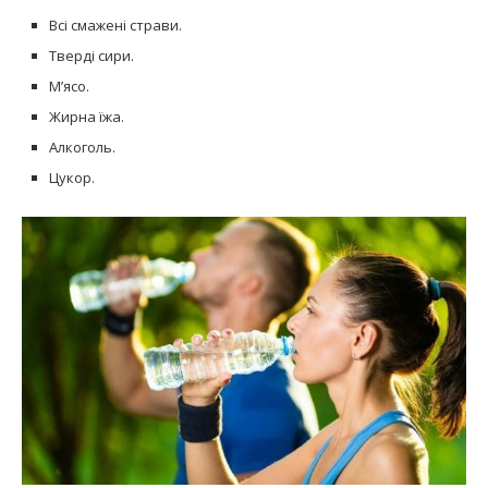
Всі смажені страви.
Тверді сири.
М’ясо.
Жирна їжа.
Алкоголь.
Цукор.