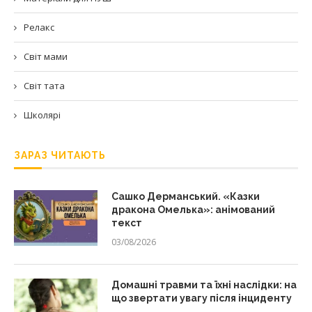
Релакс
Світ мами
Світ тата
Школярі
ЗАРАЗ ЧИТАЮТЬ
Сашко Дерманський. «Казки
дракона Омелька»: анімований
текст
03/08/2026
Домашні травми та їхні наслідки: на
що звертати увагу після інциденту