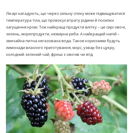
Лікарі нагадують, що через сильну спеку може підвищуватися
температура тіла, що провокує втрату рідини й посилює
загущення крові. Тож найкращі продукти влітку – це сирі овочі,
зелень, морепродукти, нежирна риба. А найкращий напій –
звичайна питна негазована вода. Також корисними будуть
лимонади власного приготування, морс, узвар без цукру,
холодний зелений чай, фреші з овочів чи ягід.