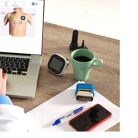
Попробуйте рецепт
симптоми
легендарного супа доктора
 дітей
Моро, который без...
08/Січ/2021