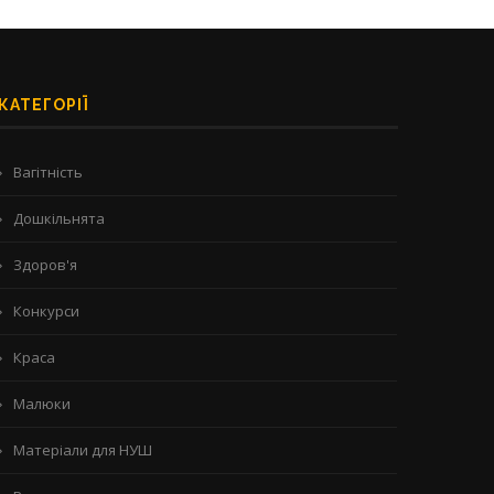
КАТЕГОРІЇ
Вагітність
Дошкільнята
Здоров'я
Конкурси
Краса
Малюки
Матеріали для НУШ