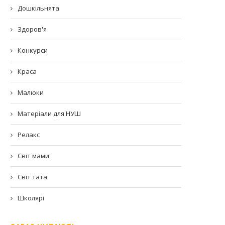
Дошкільнята
Здоров'я
Конкурси
Краса
Малюки
Матеріали для НУШ
Релакс
Світ мами
Світ тата
Школярі