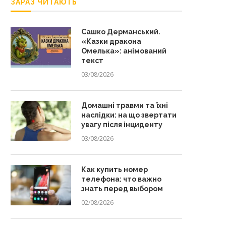
ЗАРАЗ ЧИТАЮТЬ
Сашко Дерманський.
«Казки дракона
Омелька»: анімований
текст
03/08/2026
Домашні травми та їхні
наслідки: на що звертати
увагу після інциденту
03/08/2026
Как купить номер
телефона: что важно
знать перед выбором
02/08/2026