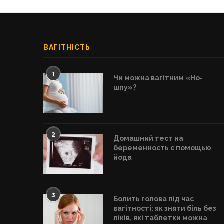
ВАГІТНІСТЬ
1
Чи можна вагітним «Но-
шпу»?
2
Домашний тест на
беременность с помощью
йода
3
Болить голова під час
вагітності: як зняти біль без
ліків, які таблетки можна