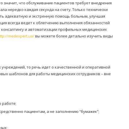
то значит, что обслуживание пациентов требует внедрения
ала нередко каждая секунда на счету. Только технически
ь адекватную и экстренную помощь больным, улучшая
ация всегда ведет к облегчению выполнения обязанностей
о консалтингу и автоматизации профильных медицинских
ttp://medexpert.ua/
вы можете более детально изучить виды
х учреждений, то речь идет о качественной и оперативной
овых шаблонов для работы медицинских сотрудников – вне
 работе;
редственно пациентам, а не заполнению “бумажек”;
ных;