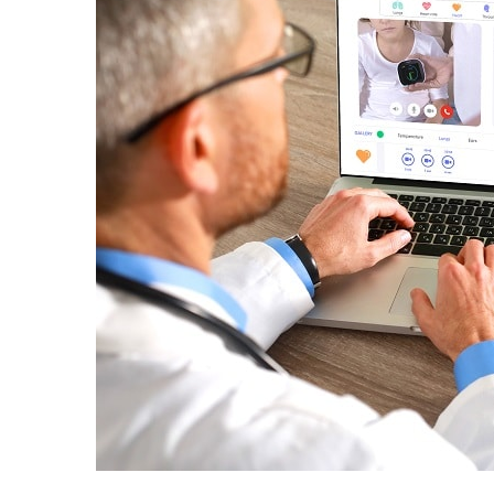
равильно принимать
Лікарі назвали 
льна: никакого кипятка
коронавірусу в
и...
14/Бер/2020
30/Січ/2021