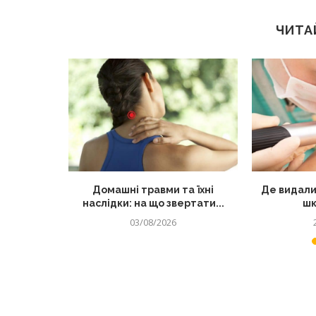
ЧИТА
лядом: як
Домашні травми та їхні
Де видали
 від...
наслідки: на що звертати...
шк
03/08/2026