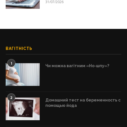
31/07/2026
ВАГІТНІСТЬ
1
Чи можна вагітним «Но-шпу»?
2
Домашний тест на беременность с
помощью йода