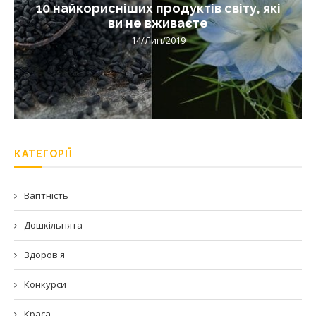
10 найкорисніших продуктів світу, які
ви не вживаєте
14/Лип/2019
КАТЕГОРІЇ
Вагітність
Дошкільнята
Здоров'я
Конкурси
Краса