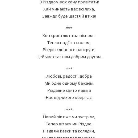
З Різдвом всіх хочу привітати!
Хай минають вас всі лиха,
Завжди буде щастя й втіха!
***
Хоч крига люта за вікном –
Тепло надії за столом,
Різдво єднає все навкруги,
Цей час стає нам добрим другом.
***
Любові, радості, добра
Ми одне одному бажаєм,
Різдвяне свято навіка
Нас від лихого оберігає!
***
Новий рік вже ми зустріли,
Тепер вітаєм ми Різдво,
Різдвяні казки та колядки,
Ми прославляєм всім селом.