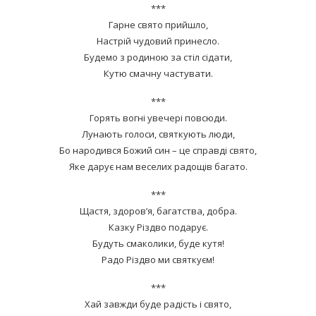
***
Гарне свято прийшло,
Настрій чудовий принесло.
Будемо з родиною за стіл сідати,
Кутю смачну частувати.
***
Горять вогні увечері повсюди.
Лунають голоси, святкують люди,
Бо народився Божий син – це справді свято,
Яке дарує нам веселих радощів багато.
***
Щастя, здоров’я, багатства, добра.
Казку Різдво подарує.
Будуть смаколики, буде кутя!
Радо Різдво ми святкуєм!
***
Хай завжди буде радість і свято,