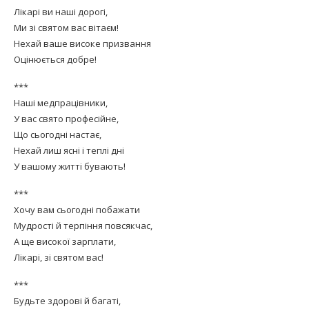
Лікарі ви наші дорогі,
Ми зі святом вас вітаєм!
Нехай ваше високе призвання
Оцінюється добре!
***
Наші медпрацівники,
У вас свято професійне,
Що сьогодні настає,
Нехай лиш ясні і теплі дні
У вашому житті бувають!
***
Хочу вам сьогодні побажати
Мудрості й терпіння повсякчас,
А ще високої зарплати,
Лікарі, зі святом вас!
***
Будьте здорові й багаті,