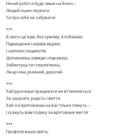
Нехай робота буде лише на благо –
Людей інших лікувати
Та про себе не забувати!
***
В свято це вам, без сумніву, я побажаю
Підвищення і нервів міцних,
І «легких» пациентів.
Допоможеш завжди і підкажеш,
Забинтуєш ти і перев’яжеш,
Лікар наш уважний, дорогий.
***
Хай руки ваші працювати не втомлюються
За здоров’я, радість і життя.
Хай очі врятованих на вас тільки глянуть –
І скажуть вам подяку за врятоване життя!
***
Професія ваша свята,