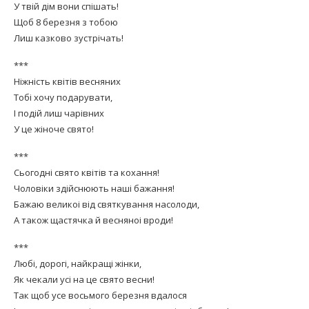
У твій дім вони спішать!
Щоб 8 березня з тобою
Лиш казково зустрічать!
***
Ніжність квітів весняних
Тобі хочу подарувати,
І подій лиш чарівних
У це жіноче свято!
***
Сьогодні свято квітів та кохання!
Чоловіки здійснюють наші бажання!
Бажаю великоі від святкування насолоди,
А також щастячка й весняноі вроди!
***
Любі, дорогі, найкращі жінки,
Як чекали усі на це свято весни!
Так щоб усе восьмого березня вдалося