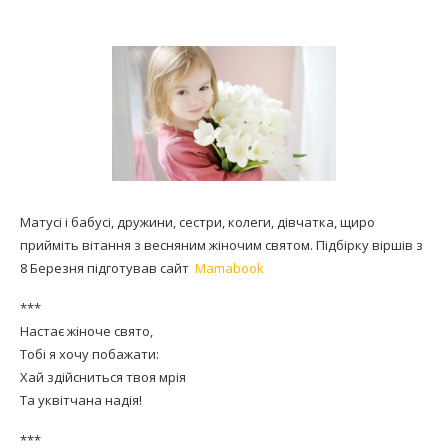
Матусі і бабусі, дружини, сестри, колеги, дівчатка, щиро
прийміть вітання з весняним жіночим святом. Підбірку віршів з
8 Березня підготував сайт
Mamabook
***
Настає жіноче свято,
Тобі я хочу побажати:
Хай здійсниться твоя мрія
Та уквітчана надія!
***