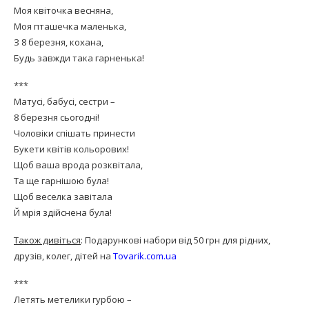
Моя квіточка весняна,
Моя пташечка маленька,
З 8 березня, кохана,
Будь завжди така гарненька!
***
Матусі, бабусі, сестри –
8 березня сьогодні!
Чоловіки спішать принести
Букети квітів кольорових!
Щоб ваша врода розквітала,
Та ще гарнішою була!
Щоб веселка завітала
Й мрія здійснена була!
Також дивіться
: Подарункові набори від 50 грн для рідних,
друзів, колег, дітей на
Tovarik.com.ua
***
Летять метелики гурбою –