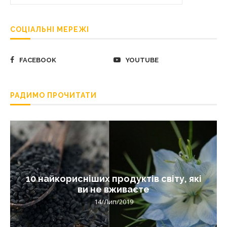
СОЦІАЛЬНІ МЕРЕЖІ
FACEBOOK
YOUTUBE
РАДИМО ПРОЧИТАТИ
10 найкорисніших продуктів світу, які
ви не вживаєте
14/Лип/2019