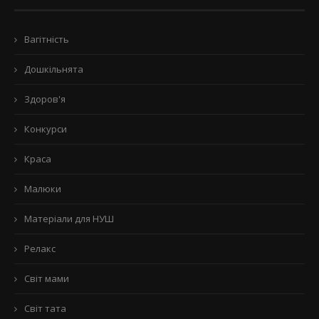
Вагітність
Дошкільнята
Здоров'я
Конкурси
Краса
Малюки
Матеріали для НУШ
Релакс
Світ мами
Світ тата