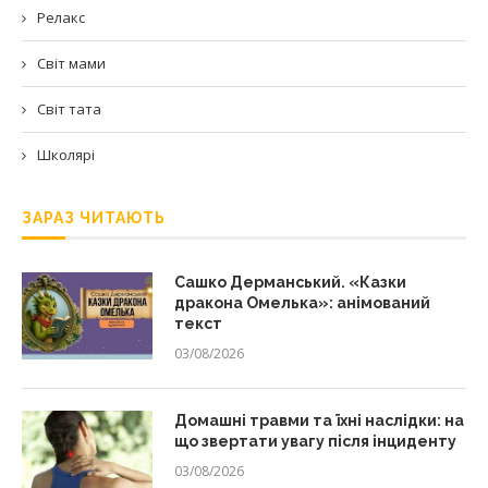
Релакс
Світ мами
Світ тата
Школярі
ЗАРАЗ ЧИТАЮТЬ
Сашко Дерманський. «Казки
дракона Омелька»: анімований
текст
03/08/2026
Домашні травми та їхні наслідки: на
що звертати увагу після інциденту
03/08/2026