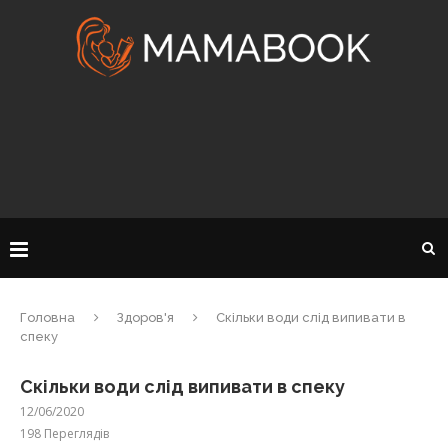
Головна
Здоров'я
Скільки води слід випивати в
спеку
Скільки води слід випивати в спеку
12/06/2020
198
Переглядів