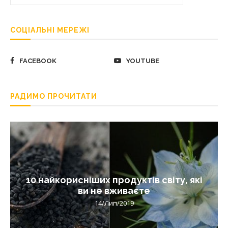
СОЦІАЛЬНІ МЕРЕЖІ
FACEBOOK
YOUTUBE
РАДИМО ПРОЧИТАТИ
10 найкорисніших продуктів світу, які
ви не вживаєте
14/Лип/2019