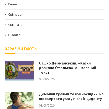
Релакс
Світ мами
Світ тата
Школярі
ЗАРАЗ ЧИТАЮТЬ
Сашко Дерманський. «Казки
дракона Омелька»: анімований
текст
03/08/2026
Домашні травми та їхні наслідки: на
що звертати увагу після інциденту
03/08/2026