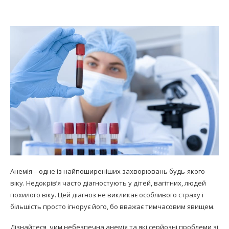
Анемія – одне із найпоширеніших захворювань будь-якого
віку. Недокрів’я часто діагностують у дітей, вагітних, людей
похилого віку. Цей діагноз не викликає особливого страху і
більшість просто ігнорує його, бо вважає тимчасовим явищем.
Дізнайтеся, чим небезпечна анемія та які серйозні проблеми зі