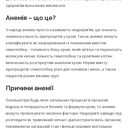
здоров’ям вона може викликати.
Анемія – що це?
У народі анемію просто називають недокрів’ям, що значить
знижена кількість еритроцитів у крові. Також анемію можуть
класифікувати як захворювання із пониженим вмістом
гемоглобіну – головного білку крові, який зв’язує та переносить
молекули кисню. Кількість гемоглобіну та кров’яних клітин
визначають розгорнутим аналізом крові. Норми вмісту
еритроцитів і гемоглобіну різні для чоловіків і жінок, а також
пацієнтів різних вікових груп.
Причини анемії
Оскільки при будь-яких запальних процесах в організмі
відразу ж погіршується біохімія та формула крові, то анемію
можуть провокувати численні фактори. Недокрів’я завжди слід
розглядати як тривожний сигнал і діагностувати весь організм,
перевіряючи загальний стан і функції окремих внутрішніх