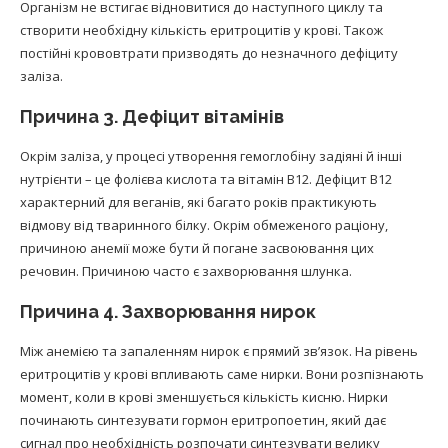
Організм не встигає відновитися до наступного циклу та
створити необхідну кількість еритроцитів у крові. Також
постійні крововтрати призводять до незначного дефіциту
заліза.
Причина 3. Дефіцит вітамінів
Окрім заліза, у процесі утворення гемоглобіну задіяні й інші
нутрієнти – це фолієва кислота та вітамін В12. Дефіцит В12
характерний для веганів, які багато років практикують
відмову від тваринного білку. Окрім обмеженого раціону,
причиною анемії може бути й погане засвоювання цих
речовин. Причиною часто є захворювання шлунка.
Причина 4. Захворювання нирок
Між анемією та запаленням нирок є прямий зв’язок. На рівень
еритроцитів у крові впливають саме нирки. Вони розпізнають
момент, коли в крові зменшується кількість кисню. Нирки
починають синтезувати гормон еритропоетин, який дає
сигнал про необхідність розпочати синтезувати велику