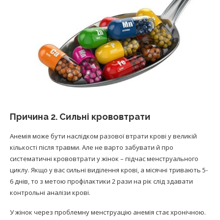
Причина 2. Сильні крововтрати
Анемія може бути наслідком разової втрати крові у великій
кількості після травми. Але не варто забувати й про
систематичні крововтрати у жінок – підчас менструального
циклу. Якщо у вас сильні виділення крові, а місячні тривають 5-
6 днів, то з метою профілактики 2 рази на рік слід здавати
контрольні аналізи крові.
У жінок через проблемну менструацію анемія стає хронічною.