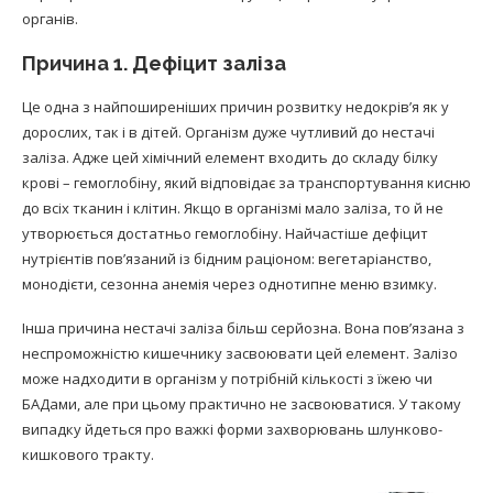
органів.
Причина 1. Дефіцит заліза
Це одна з найпоширеніших причин розвитку недокрів’я як у
дорослих, так і в дітей. Організм дуже чутливий до нестачі
заліза. Адже цей хімічний елемент входить до складу білку
крові – гемоглобіну, який відповідає за транспортування кисню
до всіх тканин і клітин. Якщо в організмі мало заліза, то й не
утворюється достатньо гемоглобіну. Найчастіше дефіцит
нутрієнтів пов’язаний із бідним раціоном: вегетаріанство,
монодієти, сезонна анемія через однотипне меню взимку.
Інша причина нестачі заліза більш серйозна. Вона пов’язана з
неспроможністю кишечнику засвоювати цей елемент. Залізо
може надходити в організм у потрібній кількості з їжею чи
БАДами, але при цьому практично не засвоюватися. У такому
випадку йдеться про важкі форми захворювань шлунково-
кишкового тракту.