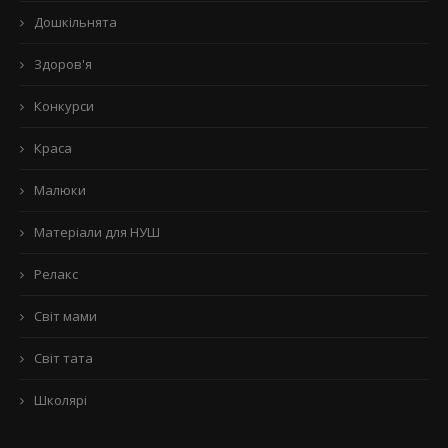
Дошкільнята
Здоров'я
Конкурси
Краса
Малюки
Матеріали для НУШ
Релакс
Світ мами
Світ тата
Школярі