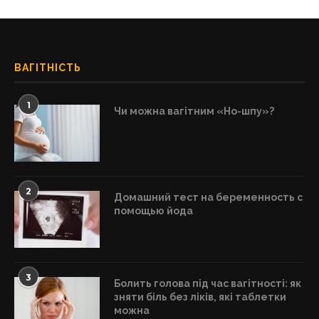
ВАГІТНІСТЬ
1
Чи можна вагітним «Но-шпу»?
2
Домашний тест на беременность с
помощью йода
3
Болить голова під час вагітності: як
зняти біль без ліків, які таблетки
можна