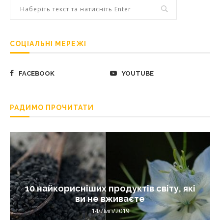
СОЦІАЛЬНІ МЕРЕЖІ
FACEBOOK
YOUTUBE
РАДИМО ПРОЧИТАТИ
10 найкорисніших продуктів світу, які
ви не вживаєте
14/Лип/2019