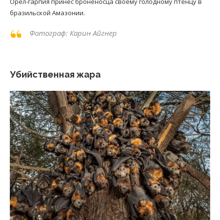
Орел-гарпия принес броненосца своему голодному птенцу в
бразильской Амазонии.
Фотограф: Карин Айгнер
Убийственная жара