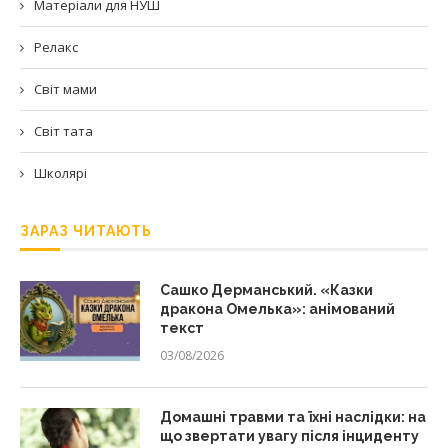
Матеріали для НУШ
Релакс
Світ мами
Світ тата
Школярі
ЗАРАЗ ЧИТАЮТЬ
Сашко Дерманський. «Казки
дракона Омелька»: анімований
текст
03/08/2026
Домашні травми та їхні наслідки: на
що звертати увагу після інциденту